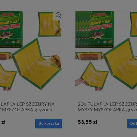
UŁAPKA LEP SZCZURY NA
20x PUŁAPKA LEP SZCZUR
 MYSZOŁAPKA gryzonie
MYSZY MYSZOŁAPKA gryz
o mocny klej
bardzo mocny klej
 zł
53,55 zł
Do koszyka
Do 