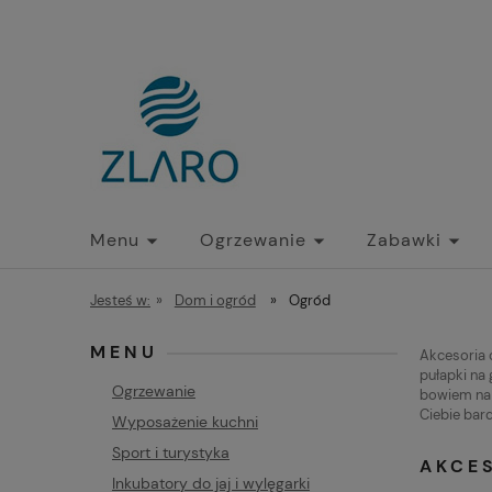
Menu
Ogrzewanie
Zabawki
Jesteś w:
»
Dom i ogród
»
Ogród
MENU
Akcesoria 
pułapki na
Ogrzewanie
bowiem na t
Ciebie bar
Wyposażenie kuchni
Sport i turystyka
AKCE
Inkubatory do jaj i wylęgarki