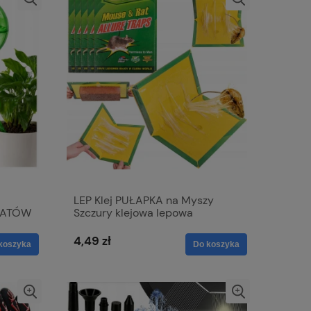
LEP Klej PUŁAPKA na Myszy
IATÓW
Szczury klejowa lepowa
Myszołapka gryzonie
4,49 zł
koszyka
Do koszyka