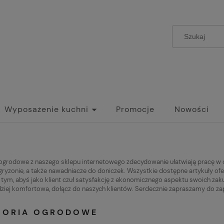
Wyposażenie kuchni
Promocje
Nowości
ogrodowe z naszego sklepu internetowego zdecydowanie ułatwiają pracę w
 gryzonie, a także nawadniacze do doniczek. Wszystkie dostępne artykuły o
ym, abyś jako klient czuł satysfakcję z ekonomicznego aspektu swoich zakup
dziej komfortowa, dołącz do naszych klientów. Serdecznie zapraszamy do za
SORIA OGRODOWE