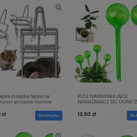
łapka pułapka łapka na
KULE NAWADNIAJĄCE
myszy gryzonie nornice
NAWADNIACZ DO DONICZ
Uniwersalna
SZT
 zł
13,50 zł
Do koszyka
Do 