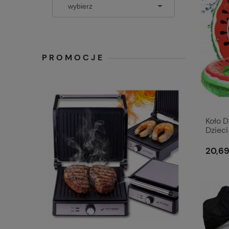
PROMOCJE
Koło 
Dzieci
Plażę
20,69