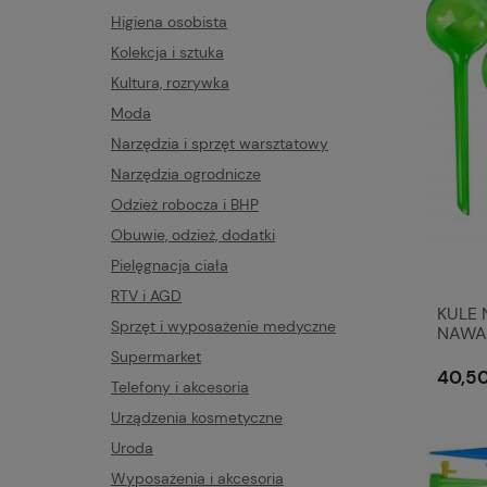
Higiena osobista
Kolekcja i sztuka
Kultura, rozrywka
Moda
Narzędzia i sprzęt warsztatowy
Narzędzia ogrodnicze
Odzież robocza i BHP
Obuwie, odzież, dodatki
Pielęgnacja ciała
RTV i AGD
KULE
Sprzęt i wyposażenie medyczne
NAWA
SZT
Supermarket
40,50
Telefony i akcesoria
Urządzenia kosmetyczne
Uroda
Wyposażenia i akcesoria