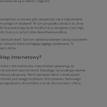
worzenia nie są w stanie Ci zagrozić.
owiązkiem w sytuacji, gdy zaopatrzysz się w odpowiednie
 polega ich działanie? W tym przypadku chodzi o to, że na
 te przedostają się do środka kuli, a następnie z racji tego,
y z kuli, a co za tym idzie nawodnienia podłoża.
ślin doniczkowych. Sporym zainteresowaniem cieszą się bowiem
 roślinach, które wymagają ciągłego podlewania. To
czas z domu.
klep internetowy?
, które z nich wybierzesz, masz bowiem gwarancję, że
Ci na szerokim asortymencie. Decydując się na zakupy właśnie
decyzji zakupowej. Warto pamiętać także o atrakcyjnych
Weź również pod uwagę możliwość skorzystania z fachowego
cznie zapraszamy do kontaktu oraz do skorzystania z oferty