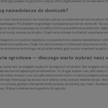
ybierając pułapki na gryzonie z naszej oferty, bądź pewien, że te niewielkie st
ą nawadniacze do doniczek?
e roślin doniczkowych nie musi być żadnym problemem ani też żmudnym ob
adniające. Przykładem wygodnego rozwiązania są kule do doniczek. Na czym
cym podłożu pojawiają się szczeliny, które są wypełnione powietrzem. Bąbelki
ze od wody, unoszą się do góry. Dzięki temu istnieje możliwość wypchania wod
niające to oczywiście niejedyne rozwiązanie, które ułatwia nawadnianie ro
dniacze kropelkowe. Dzięki ich zastosowaniu możliwe jest dozowanie wody w
ie skuteczna technologia na przykład wtedy, gdy musisz wyjechać na jakiś 
ria ogrodowe — dlaczego warto wybrać nasz s
e, zaufaj nam ze względu na jakość dostępnych artykułów. Bez względu na to
akcesoria od najlepszych producentów. Po drugie, wybierz nas, jeśli zależy 
pie online, możesz czuć się całkowicie komfortowo w trakcie podejmowania 
żeli więc interesują Cię akcesoria w dobrej cenie, postaw właśnie na nas. 
 w sytuacji, gdybyś miał jakiekolwiek pytania, skonsultuj się z nami. Serde
ej. Wybierz właśnie nasze gadżety do ogrodu!