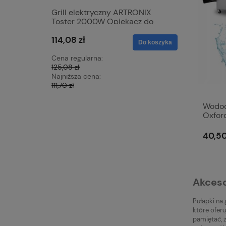
Grill elektryczny ARTRONIX
Mata grz
Toster 2000W Opiekacz do
samocho
Panini mocny rozkładany DUŻY
skóra 12V
114,08 zł
68,42 zł
XXL
nagrzewa
Do koszyka
z czerwo
Cena regularna:
Cena regu
125,08 zł
76,23 zł
Najniższa cena:
Najniższa 
111,70 zł
72,15 zł
Wodoo
Oxford
motor 
40,50
Akceso
Pułapki na 
które ofer
pamiętać, ż