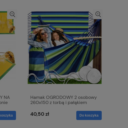
Y NA
Hamak OGRODOWY 2 osobowy
onie
260x150 z torbą i pałąkiem
turystyczny wytrzymały
40,50 zł
koszyka
Do koszyka