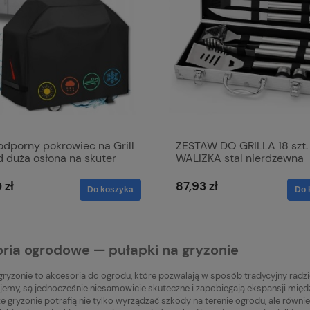
ewcza na fotel
dowy Premium eko
/24V z pilotem, szybkie
nie, 120x40 cm, czarna
Do koszyka
nymi przeszyciami
larna:
cena:
dporny pokrowiec na Grill
ZESTAW DO GRILLA 18 szt.
 duża osłona na skuter
WALIZKA stal nierdzewna
z Etui
AKCESORIA BBQ szczypce
 zł
87,93 zł
Do koszyka
Do 
ria ogrodowe — pułapki na gryzonie
gryzonie to akcesoria do ogrodu, które pozwalają w sposób tradycyjny radzi
ujemy, są jednocześnie niesamowicie skuteczne i zapobiegają ekspansji międz
e gryzonie potrafią nie tylko wyrządzać szkody na terenie ogrodu, ale równie