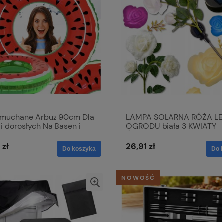
Dmuchane Arbuz 90cm Dla
LAMPA SOLARNA RÓŻA LE
 i dorosłych Na Basen i
OGRODU biała 3 KWIATY
 Do Wody
ŚWIECĄCE dekoracja IP44
 zł
26,91 zł
Do koszyka
Do 
NOWOŚĆ