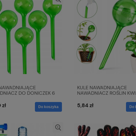
 NAWADNIAJĄCE
KULE NAWADNIAJĄCE
DNIACZ DO DONICZEK 6
NAWADNIACZ ROŚLIN KW
1 szt
 zł
5,84 zł
Do koszyka
Do 