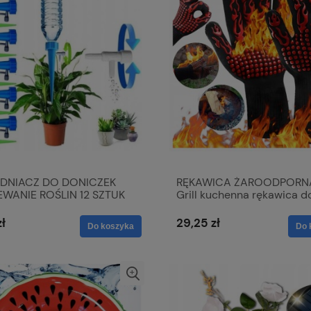
DNIACZ DO DONICZEK
RĘKAWICA ŻAROODPORN
WANIE ROŚLIN 12 SZTUK
Grill kuchenna rękawica d
wysokich temperatur
zł
29,25 zł
Do koszyka
Do 