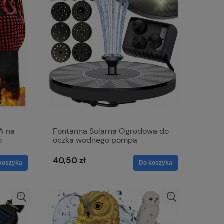
A na
Fontanna Solarna Ogrodowa do
o
oczka wodnego pompa
pływająca do stawu ogrodu
40,50 zł
koszyka
Do koszyka