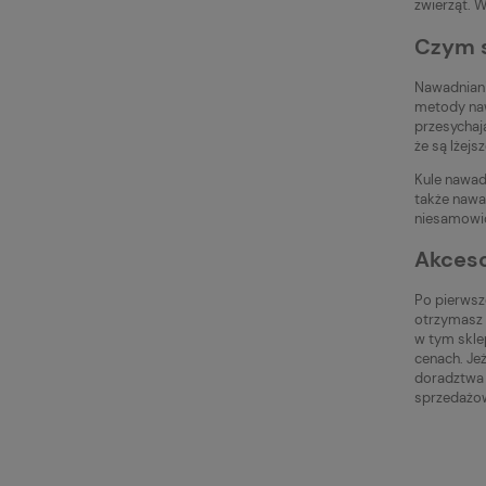
zwierząt. W
Czym s
Nawadniani
metody naw
przesychają
że są lżejs
Kule nawad
także nawa
niesamowic
Akceso
Po pierwsz
otrzymasz 
w tym skle
cenach. Je
doradztwa i
sprzedażow