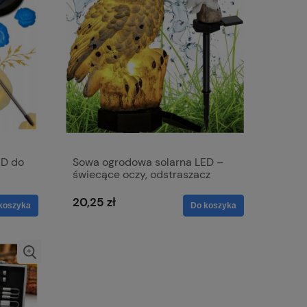
D do
Sowa ogrodowa solarna LED –
świecące oczy, odstraszacz
ptaków, dekoracja IP65
20,25 zł
koszyka
Do koszyka