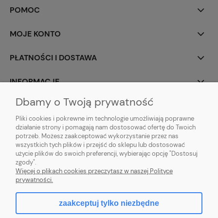
POMOC
MOJE KONTO
PŁATNOŚCI I DOSTAWA
INFORMACJE
Dbamy o Twoją prywatność
O NAS
Pliki cookies i pokrewne im technologie umożliwiają poprawne
działanie strony i pomagają nam dostosować ofertę do Twoich
potrzeb. Możesz zaakceptować wykorzystanie przez nas
wszystkich tych plików i przejść do sklepu lub dostosować
użycie plików do swoich preferencji, wybierając opcję "Dostosuj
ZLARO
| ul. Fiołkowa 9, 31-457 Kraków, woj. małopolskie | E-mail:
zgody".
zlaro.krakow@gmail.com
| Tel:
452 363 620
| NIP: PL9451838129 | REGON:
Więcej o plikach cookies przeczytasz w naszej Polityce
120911970
prywatności.
zaakceptuj tylko niezbędne
pokaż pełną wersję strony