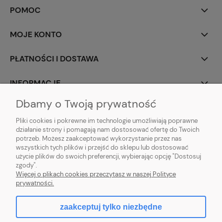
POMOC
MOJE KONTO
PŁATNOŚCI I DOSTAWA
INFORMACJE
Dbamy o Twoją prywatność
O NAS
Pliki cookies i pokrewne im technologie umożliwiają poprawne
działanie strony i pomagają nam dostosować ofertę do Twoich
potrzeb. Możesz zaakceptować wykorzystanie przez nas
wszystkich tych plików i przejść do sklepu lub dostosować
użycie plików do swoich preferencji, wybierając opcję "Dostosuj
ZLARO
| ul. Fiołkowa 9, 31-457 Kraków, woj. małopolskie | E-mail:
zgody".
zlaro.krakow@gmail.com
| Tel:
452 363 620
| NIP: PL9451838129 | REGON:
Więcej o plikach cookies przeczytasz w naszej Polityce
120911970
prywatności.
zaakceptuj tylko niezbędne
pokaż pełną wersję strony