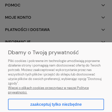
POMOC
MOJE KONTO
PŁATNOŚCI I DOSTAWA
INFORMACJE
Dbamy o Twoją prywatność
O NAS
Pliki cookies i pokrewne im technologie umożliwiają poprawne
działanie strony i pomagają nam dostosować ofertę do Twoich
potrzeb. Możesz zaakceptować wykorzystanie przez nas
wszystkich tych plików i przejść do sklepu lub dostosować
użycie plików do swoich preferencji, wybierając opcję "Dostosuj
ZLARO
| ul. Fiołkowa 9, 31-457 Kraków, woj. małopolskie | E-mail:
zgody".
zlaro.krakow@gmail.com
| Tel:
452 363 620
| NIP: PL9451838129 | REGON:
Więcej o plikach cookies przeczytasz w naszej Polityce
120911970
prywatności.
zaakceptuj tylko niezbędne
pokaż pełną wersję strony