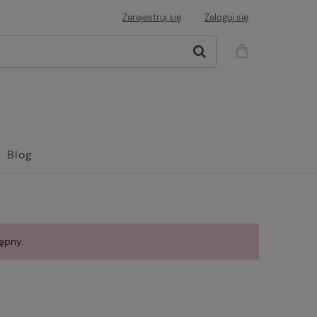
Zarejestruj się
Zaloguj się
Blog
ępny.