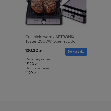
Grill elektryczny ARTRONIX
Mata grz
Toster 2000W Opiekacz do
samocho
Panini mocny rozkładany DUŻY
skóra 12V
120,20 zł
72,15 zł
XXL
nagrzewa
Do koszyka
z czerwo
Cena regularna:
Cena regu
131,20 zł
79,96 zł
Najniższa cena:
Najniższa 
111,70 zł
72,66 zł