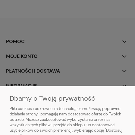
POMOC
MOJE KONTO
PŁATNOŚCI I DOSTAWA
INFORMACJE
Dbamy o Twoją prywatność
O NAS
Pliki cookies i pokrewne im technologie umożliwiają poprawne
działanie strony i pomagają nam dostosować ofertę do Twoich
potrzeb. Możesz zaakceptować wykorzystanie przez nas
wszystkich tych plików i przejść do sklepu lub dostosować
użycie plików do swoich preferencji, wybierając opcję "Dostosuj
ZLARO
| ul. Fiołkowa 9, 31-457 Kraków, woj. małopolskie | E-mail: