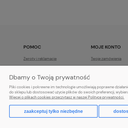
POMOC
MOJE KONTO
Zwroty i reklamacje
Twoje zamówienia
Ustawienia konta
Dbamy o Twoją prywatność
Przechowalnia
Pliki cookies i pokrewne im technologie umożliwiają poprawne działa
do sklepu lub dostosować użycie plików do swoich preferencji, wybier
Więcej o plikach cookies przeczytasz w naszej Polityce prywatności.
ZLARO
| ul. Fiołkowa 9, 31-457 Krakó
zaakceptuj tylko niezbędne
dostos