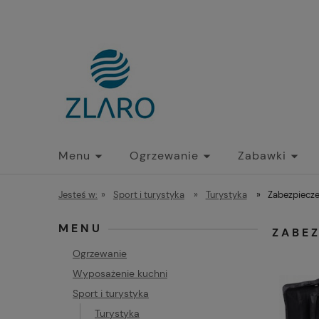
Menu
Ogrzewanie
Zabawki
Jesteś w:
»
Sport i turystyka
»
Turystyka
»
Zabezpiecze
MENU
ZABEZ
Ogrzewanie
Wyposażenie kuchni
Sport i turystyka
Turystyka