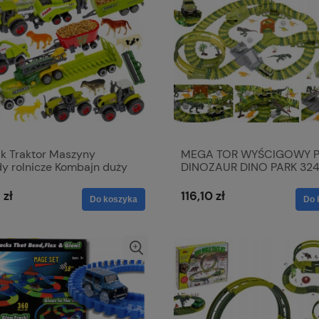
ik Traktor Maszyny
MEGA TOR WYŚCIGOWY P
dy rolnicze Kombajn duży
DINOZAUR DINO PARK 324
w Farmer XXL
 zł
116,10 zł
Do koszyka
Do 