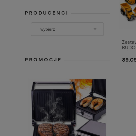
PRODUCENCI
Zest
BUDOW
DŹWIG
budo
PROMOCJE
89,09