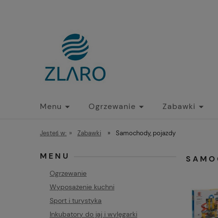
Menu
Ogrzewanie
Zabawki
Jesteś w:
»
Zabawki
»
Samochody, pojazdy
MENU
SAMO
Ogrzewanie
Wyposażenie kuchni
Sport i turystyka
Inkubatory do jaj i wylęgarki