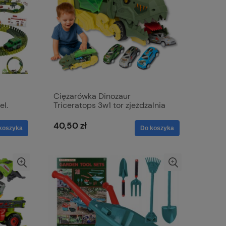
Ciężarówka Dinozaur
l.
Triceratops 3w1 tor zjeżdżalnia
połykacz aut 3 autka
40,50 zł
koszyka
Do koszyka