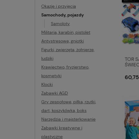
Okazje i przyjęcia
Samochody, pojazdy
Samoloty
Militaria, karabin, pistolet
Antystresowe, gniotki
Figurki, zwierzęta, żołnierze,
ludziki
TOR 
ŚWIEC
Krawiectwo, fryzjerstwo,
TRAC
WYŚC
kosmetyki
60,75
Klocki
Zabawki AGD
Gry zespołowe, piłka, rzutki,
dart, koszykówka, boks
Narzędzia i majsterkowanie
Zabawki kreatywne i
plastyczne