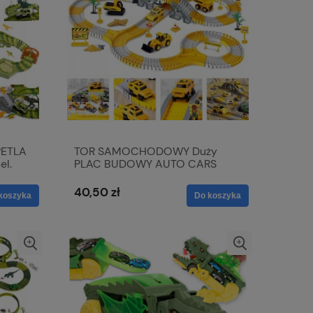
ETLA
TOR SAMOCHODOWY Duży
el.
PLAC BUDOWY AUTO CARS
Truck City 255 el.
40,50 zł
koszyka
Do koszyka