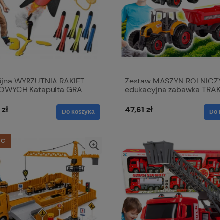
jna WYRZUTNIA RAKIET
Zestaw MASZYN ROLNICZ
OWYCH Katapulta GRA
edukacyjna zabawka TRA
t Launcher 6 RAKIET
przyczepa dla dzieci
 zł
47,61 zł
Do koszyka
Do 
ŚĆ