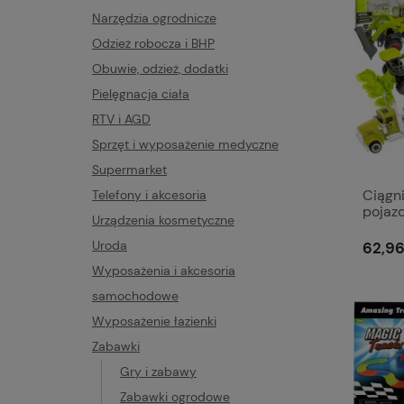
Narzędzia ogrodnicze
Odzież robocza i BHP
Obuwie, odzież, dodatki
Pielęgnacja ciała
RTV i AGD
Sprzęt i wyposażenie medyczne
Supermarket
Ciągn
Telefony i akcesoria
pojaz
Urządzenia kosmetyczne
Zesta
Uroda
62,96
Wyposażenia i akcesoria
samochodowe
Wyposażenie łazienki
Zabawki
Gry i zabawy
Zabawki ogrodowe