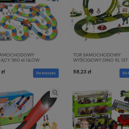
SAMOCHODOWY
TOR SAMOCHODOWY
ĄCY 360 el GLOW
WYŚCIGOWY DINO XL 137 e
KS AUTO 450cm
IGOWY SKŁADANY
 zł
58,23 zł
Do koszyka
Do 