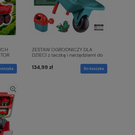
YCH
ZESTAW OGRODNICZY DLA
KTOR
DZIECI z taczką i narzędziami do
zabawy w ogrodnika
134,99 zł
koszyka
Do koszyka