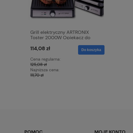
Grill elektryczny ARTRONIX
Mata grz
Toster 2000W Opiekacz do
samocho
Panini mocny rozkładany DUŻY
skóra 12V
114,08 zł
68,42 zł
XXL
nagrzewa
Do koszyka
z czerwo
Cena regularna:
Cena regu
125,08 zł
76,23 zł
Najniższa cena:
Najniższa 
111,70 zł
72,15 zł
POMOC
MOJE KONTO