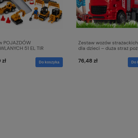
aw POJAZDÓW
Zestaw wozów strażackich
LANYCH 51 EL TIR
dla dzieci – duża straż poż
 KOPARKA LAWETA Plac
ruchomymi elementami i
wy
cysterną
 zł
76,48 zł
Do koszyka
Do 