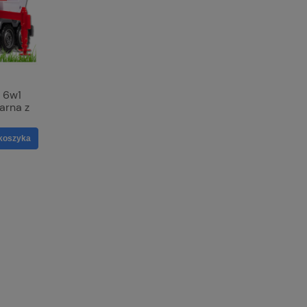
 6w1
arna z
koszyka