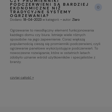
CZY PROMIENNIKI
PODCZERWIENI SĄ BARDZIEJ
0
EKONOMICZNE NIŻ
TRADYCYJNE SYSTEMY
OGRZEWANIA?
Dodano:
18-04-2023
w kategorii:
-
autor:
Zlaro
Ogrzewanie to nieodłączny element funkcjonowania
każdego domu czy biura. Istnieje wiele różnych
sposobów na jego zapewnienie. Coraz większą
popularnością cieszą się promienniki podczerwieni, czyli
ogrzewanie panelowe wykorzystujące podczerwień. To
nowoczesne rozwiązanie, które w ostatnich latach
zdobyło uznanie wśród użytkowników i specjalistów z
branży.
czytaj całość »