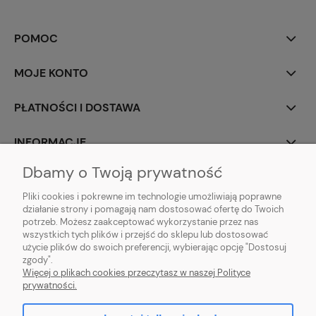
POMOC
MOJE KONTO
PŁATNOŚCI I DOSTAWA
INFORMACJE
Dbamy o Twoją prywatność
O NAS
Pliki cookies i pokrewne im technologie umożliwiają poprawne
działanie strony i pomagają nam dostosować ofertę do Twoich
potrzeb. Możesz zaakceptować wykorzystanie przez nas
wszystkich tych plików i przejść do sklepu lub dostosować
użycie plików do swoich preferencji, wybierając opcję "Dostosuj
ZLARO
| ul. Fiołkowa 9, 31-457 Kraków, woj. małopolskie | E-mail:
zgody".
zlaro.krakow@gmail.com
| Tel:
452 363 620
| NIP: PL9451838129 | REGON:
Więcej o plikach cookies przeczytasz w naszej Polityce
120911970
prywatności.