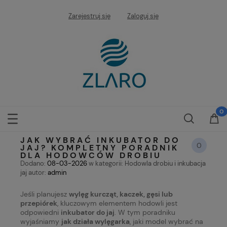
Zarejestruj się
Zaloguj się
JAK WYBRAĆ INKUBATOR DO
0
JAJ? KOMPLETNY PORADNIK
DLA HODOWCÓW DROBIU
Dodano:
08-03-2026
w kategorii:
Hodowla drobiu i inkubacja
jaj
autor:
admin
Jeśli planujesz
wylęg kurcząt, kaczek, gęsi lub
przepiórek
, kluczowym elementem hodowli jest
odpowiedni
inkubator do jaj
. W tym poradniku
wyjaśniamy
jak działa wylęgarka
, jaki model wybrać na