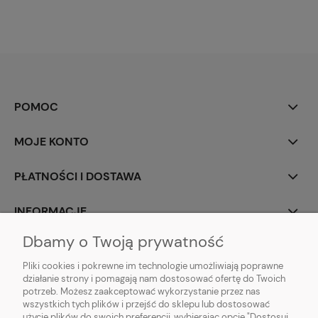
POMOC
MOJE KONTO
PŁATNOŚCI I DOSTAWA
INFORMACJE
Dbamy o Twoją prywatność
O NAS
Pliki cookies i pokrewne im technologie umożliwiają poprawne
działanie strony i pomagają nam dostosować ofertę do Twoich
potrzeb. Możesz zaakceptować wykorzystanie przez nas
wszystkich tych plików i przejść do sklepu lub dostosować
użycie plików do swoich preferencji, wybierając opcję "Dostosuj