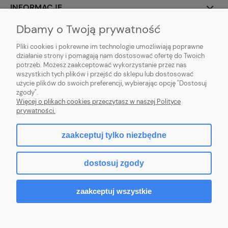
INFORMACJE
Dbamy o Twoją prywatność
O NAS
Pliki cookies i pokrewne im technologie umożliwiają poprawne
działanie strony i pomagają nam dostosować ofertę do Twoich
potrzeb. Możesz zaakceptować wykorzystanie przez nas
wszystkich tych plików i przejść do sklepu lub dostosować
użycie plików do swoich preferencji, wybierając opcję "Dostosuj
ZLARO
| ul. Fiołkowa 9, 31-457 Kraków, woj. małopolskie | E-mail:
zgody".
zlaro.krakow@gmail.com
| Tel:
452 363 620
| NIP: PL9451838129 | REGON:
Więcej o plikach cookies przeczytasz w naszej Polityce
120911970
prywatności.
zaakceptuj tylko niezbędne
pokaż pełną wersję strony
dostosuj zgody
Sklep internetowy Shoper.pl
zaakceptuj wszystkie