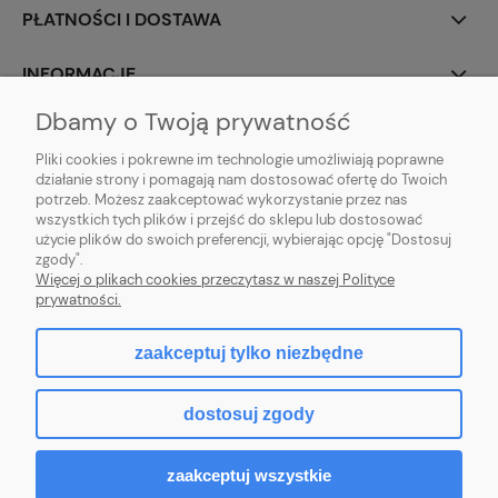
PŁATNOŚCI I DOSTAWA
INFORMACJE
Dbamy o Twoją prywatność
O NAS
Pliki cookies i pokrewne im technologie umożliwiają poprawne
działanie strony i pomagają nam dostosować ofertę do Twoich
potrzeb. Możesz zaakceptować wykorzystanie przez nas
wszystkich tych plików i przejść do sklepu lub dostosować
użycie plików do swoich preferencji, wybierając opcję "Dostosuj
ZLARO
| ul. Fiołkowa 9, 31-457 Kraków, woj. małopolskie | E-mail:
zgody".
zlaro.krakow@gmail.com
| Tel:
452 363 620
| NIP: PL9451838129 | REGON:
Więcej o plikach cookies przeczytasz w naszej Polityce
120911970
prywatności.
zaakceptuj tylko niezbędne
pokaż pełną wersję strony
dostosuj zgody
Sklep internetowy Shoper.pl
zaakceptuj wszystkie