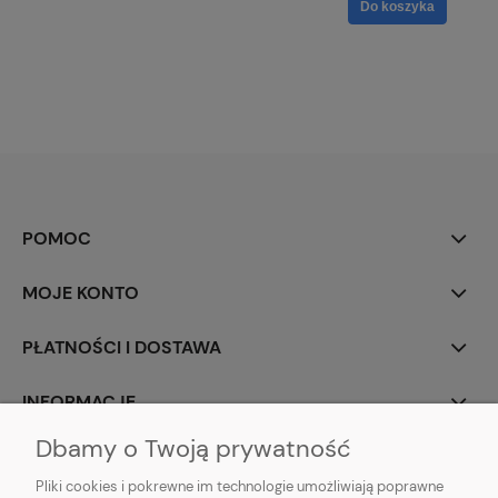
Do koszyka
POMOC
MOJE KONTO
PŁATNOŚCI I DOSTAWA
INFORMACJE
Dbamy o Twoją prywatność
O NAS
Pliki cookies i pokrewne im technologie umożliwiają poprawne