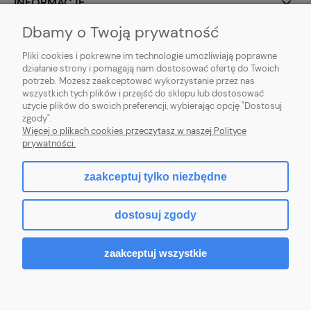
INFORMACJE
Dbamy o Twoją prywatność
O NAS
Pliki cookies i pokrewne im technologie umożliwiają poprawne
działanie strony i pomagają nam dostosować ofertę do Twoich
potrzeb. Możesz zaakceptować wykorzystanie przez nas
wszystkich tych plików i przejść do sklepu lub dostosować
użycie plików do swoich preferencji, wybierając opcję "Dostosuj
ZLARO
| ul. Fiołkowa 9, 31-457 Kraków, woj. małopolskie | E-mail:
zgody".
zlaro.krakow@gmail.com
| Tel:
452 363 620
| NIP: PL9451838129 | REGON:
Więcej o plikach cookies przeczytasz w naszej Polityce
120911970
prywatności.
zaakceptuj tylko niezbędne
pokaż pełną wersję strony
dostosuj zgody
Sklep internetowy Shoper.pl
zaakceptuj wszystkie