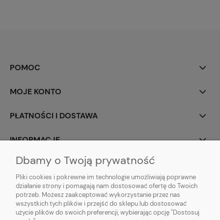
POMOC
MOJE KONTO
PŁATNOŚCI I DOSTAWA
INFORMACJE
Dbamy o Twoją prywatność
O NAS
Pliki cookies i pokrewne im technologie umożliwiają poprawne
działanie strony i pomagają nam dostosować ofertę do Twoich
potrzeb. Możesz zaakceptować wykorzystanie przez nas
wszystkich tych plików i przejść do sklepu lub dostosować
użycie plików do swoich preferencji, wybierając opcję "Dostosuj
ZLARO
| ul. Fiołkowa 9, 31-457 Kraków, woj. małopolskie | E-mail: