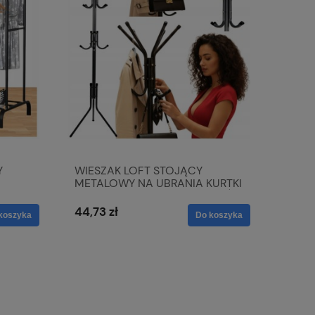
Y
WIESZAK LOFT STOJĄCY
METALOWY NA UBRANIA KURTKI
 Z
TORBY PARASOLE 12 HACZYKÓW
44,73 zł
koszyka
Do koszyka