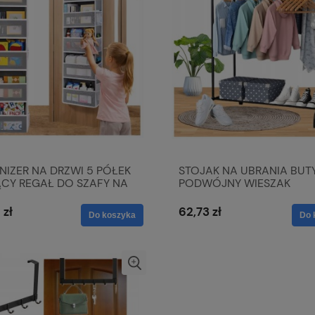
IZER NA DRZWI 5 PÓŁEK
STOJAK NA UBRANIA BUT
CY REGAŁ DO SZAFY NA
PODWÓJNY WIESZAK
ZABAWKI KOSMETYKI
METALOWY LOFT CZARNY
PÓŁKĄ 145CM
 zł
62,73 zł
Do koszyka
Do 