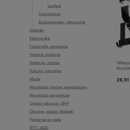
szuflad
Oświetlenie
Budownictwo i Akcesoria
Dziecko
Elektronika
Fotografia, akcesoria
Higiena osobista
Wiesz
Kolekcja i sztuka
klucz
Kultura, rozrywka
na dr
Moda
26,91 
Narzędzia i sprzęt warsztatowy
Narzędzia ogrodnicze
Odzież robocza i BHP
Obuwie, odzież, dodatki
Pielęgnacja ciała
RTV i AGD