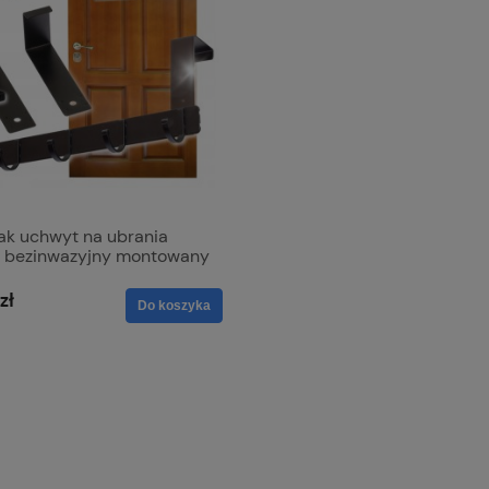
ak uchwyt na ubrania
e bezinwazyjny montowany
zwi Czarny x5
zł
Do koszyka