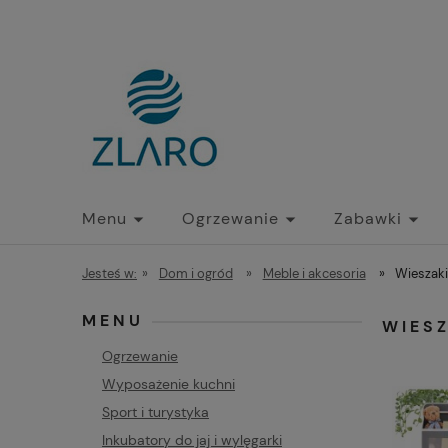
Menu
Ogrzewanie
Zabawki
Jesteś w:
»
Dom i ogród
»
Meble i akcesoria
»
Wieszak
MENU
WIESZ
Ogrzewanie
Wyposażenie kuchni
Sport i turystyka
Inkubatory do jaj i wylęgarki