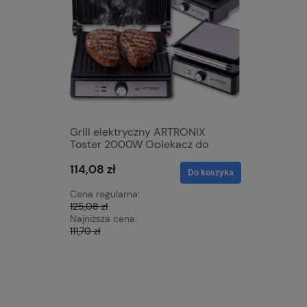
Grill elektryczny ARTRONIX
Mata grz
Toster 2000W Opiekacz do
samocho
Panini mocny rozkładany DUŻY
skóra 12V
114,08 zł
68,42 zł
XXL
nagrzewa
Do koszyka
z czerwo
Cena regularna:
Cena regu
125,08 zł
76,23 zł
Najniższa cena:
Najniższa 
111,70 zł
72,15 zł