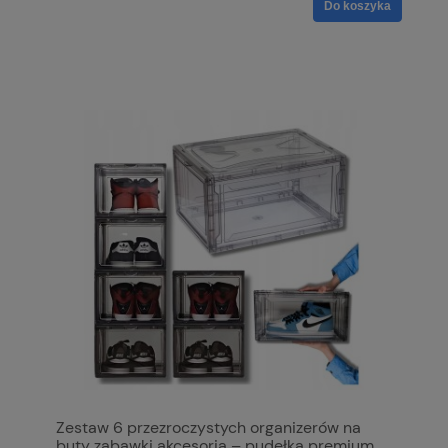
Do koszyka
Zestaw 6 przezroczystych organizerów na
buty zabawki akcesoria – pudełka premium