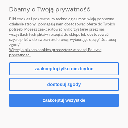
Dbamy o Twoją prywatność
O NAS
Pliki cookies i pokrewne im technologie umożliwiają poprawne
działanie strony i pomagają nam dostosować ofertę do Twoich
potrzeb. Możesz zaakceptować wykorzystanie przez nas
wszystkich tych plików i przejść do sklepu lub dostosować
użycie plików do swoich preferencji, wybierając opcję "Dostosuj
ZLARO
| ul. Fiołkowa 9, 31-457 Kraków, woj. małopolskie | E-mail:
zgody".
zlaro.krakow@gmail.com
| Tel:
452 363 620
| NIP: PL9451838129 | REGON:
Więcej o plikach cookies przeczytasz w naszej Polityce
120911970
prywatności.
zaakceptuj tylko niezbędne
pokaż pełną wersję strony
dostosuj zgody
Sklep internetowy Shoper.pl
zaakceptuj wszystkie