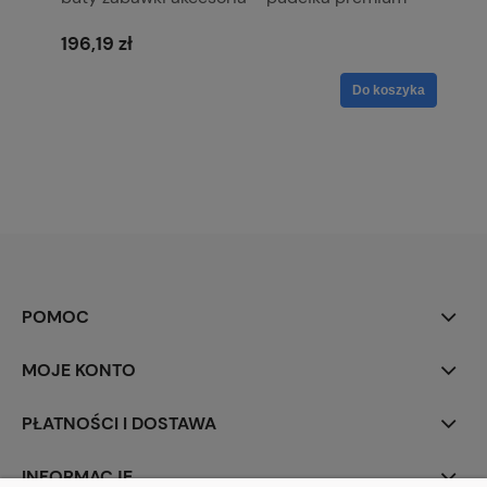
Smoke
196,19 zł
Do koszyka
POMOC
MOJE KONTO
PŁATNOŚCI I DOSTAWA
INFORMACJE