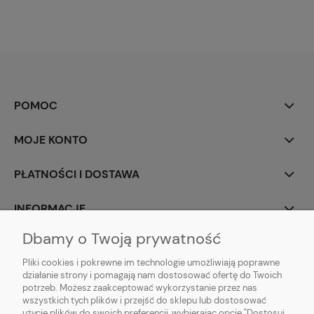
POMOC
MOJE KONTO
PŁATNOŚCI I DOSTAWA
INFORMACJE
Dbamy o Twoją prywatność
O NAS
Pliki cookies i pokrewne im technologie umożliwiają poprawne
działanie strony i pomagają nam dostosować ofertę do Twoich
potrzeb. Możesz zaakceptować wykorzystanie przez nas
wszystkich tych plików i przejść do sklepu lub dostosować
użycie plików do swoich preferencji, wybierając opcję "Dostosuj