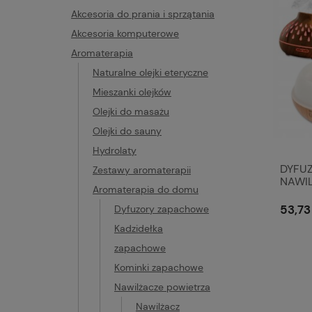
Akcesoria do prania i sprzątania
Akcesoria komputerowe
Aromaterapia
Naturalne olejki eteryczne
Mieszanki olejków
Olejki do masażu
Olejki do sauny
Hydrolaty
DYFU
Zestawy aromaterapii
NAWI
Aromaterapia do domu
LED A
PILOT
53,73 
Dyfuzory zapachowe
Kadzidełka
zapachowe
Kominki zapachowe
Nawilżacze powietrza
Nawilżacz