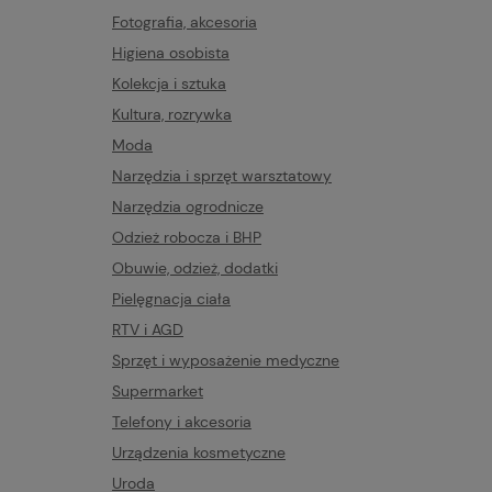
Fotografia, akcesoria
Higiena osobista
Kolekcja i sztuka
Kultura, rozrywka
Moda
Narzędzia i sprzęt warsztatowy
Narzędzia ogrodnicze
Odzież robocza i BHP
Obuwie, odzież, dodatki
Pielęgnacja ciała
RTV i AGD
Sprzęt i wyposażenie medyczne
Supermarket
Telefony i akcesoria
Urządzenia kosmetyczne
Uroda