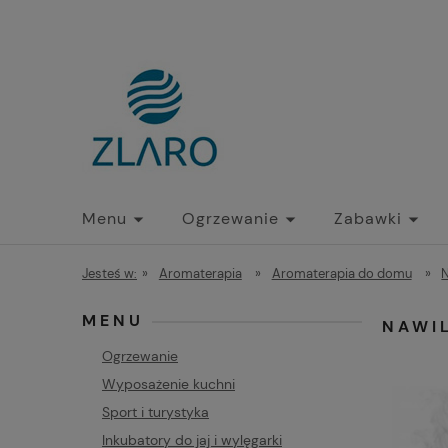
Menu
Ogrzewanie
Zabawki
Jesteś w:
»
Aromaterapia
»
Aromaterapia do domu
»
N
MENU
NAWI
Ogrzewanie
Wyposażenie kuchni
Sport i turystyka
Inkubatory do jaj i wylęgarki