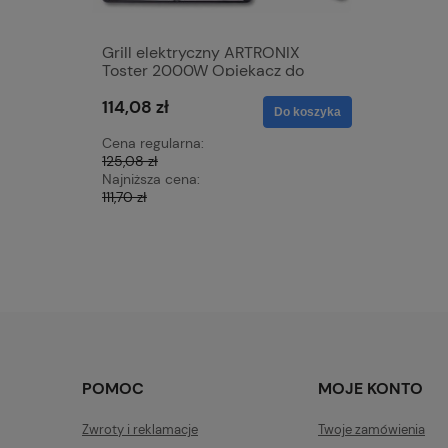
Grill elektryczny ARTRONIX
Mata grz
Toster 2000W Opiekacz do
samocho
Panini mocny rozkładany DUŻY
skóra 12V
114,08 zł
68,42 zł
XXL
nagrzewa
Do koszyka
z czerwo
Cena regularna:
Cena regu
125,08 zł
76,23 zł
Najniższa cena:
Najniższa 
111,70 zł
72,15 zł
POMOC
MOJE KONTO
Zwroty i reklamacje
Twoje zamówienia