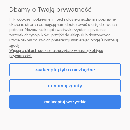
Dbamy o Twoją prywatność
O NAS
Pliki cookies i pokrewne im technologie umożliwiają poprawne
działanie strony i pomagają nam dostosować ofertę do Twoich
potrzeb. Możesz zaakceptować wykorzystanie przez nas
wszystkich tych plików i przejść do sklepu lub dostosować
użycie plików do swoich preferencji, wybierając opcję "Dostosuj
ZLARO
| ul. Fiołkowa 9, 31-457 Kraków, woj. małopolskie | E-mail:
zgody".
zlaro.krakow@gmail.com
| Tel:
452 363 620
| NIP: PL9451838129 | REGON:
Więcej o plikach cookies przeczytasz w naszej Polityce
120911970
prywatności.
zaakceptuj tylko niezbędne
pokaż pełną wersję strony
dostosuj zgody
Sklep internetowy Shoper.pl
zaakceptuj wszystkie