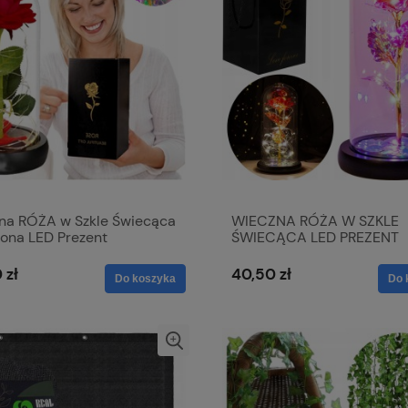
na RÓŻA w Szkle Świecąca
WIECZNA RÓŻA W SZKLE
ona LED Prezent
ŚWIECĄCA LED PREZENT
ynki Dzień Kobiet
Walentynki Dzień kobiet
iny
 zł
40,50 zł
Do koszyka
Do 