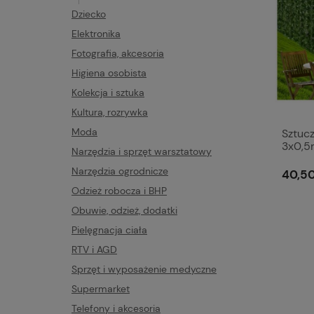
Dziecko
Elektronika
Fotografia, akcesoria
Higiena osobista
Kolekcja i sztuka
Kultura, rozrywka
Moda
Sztuc
3x0,5m
Narzędzia i sprzęt warsztatowy
taras
Narzędzia ogrodnicze
40,50
Odzież robocza i BHP
Obuwie, odzież, dodatki
Pielęgnacja ciała
RTV i AGD
Sprzęt i wyposażenie medyczne
Supermarket
Telefony i akcesoria