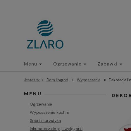
Menu
Ogrzewanie
Zabawki
Jesteś w:
»
Dom i ogród
»
Wyposażenie
»
Dekoracje i 
MENU
DEKO
Ogrzewanie
Wyposażenie kuchni
Sport i turystyka
Inkubatory do jaj i wylęgarki