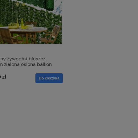
zny żywopłot bluszcz
 zielona osłona balkon
 ogród
 zł
Do koszyka