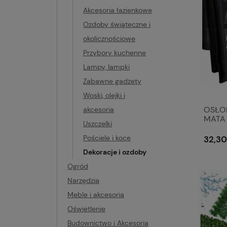
Akcesoria łazienkowe
Ozdoby świąteczne i
okolicznościowe
Przybory kuchenne
Lampy, lampki
Zabawne gadżety
Woski, olejki i
OSŁO
akcesoria
MATA
Uszczelki
95% 
Pościele i koce
32,30
Dekoracje i ozdoby
Ogród
Narzędzia
Meble i akcesoria
Oświetlenie
Budownictwo i Akcesoria