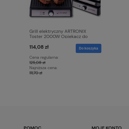
Grill elektryczny ARTRONIX
Mata grz
Toster 2000W Opiekacz do
samocho
Panini mocny rozkładany DUŻY
skóra 12V
114,08 zł
68,42 zł
XXL
nagrzewa
Do koszyka
z czerwo
Cena regularna:
Cena regu
125,08 zł
76,23 zł
Najniższa cena:
Najniższa 
111,70 zł
72,15 zł
POMOC
MOJE KONTO