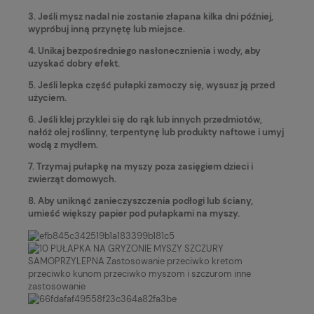
3. Jeśli mysz nadal nie zostanie złapana kilka dni później,
wypróbuj inną przynętę lub miejsce.
4. Unikaj bezpośredniego nasłonecznienia i wody, aby
uzyskać dobry efekt.
5. Jeśli lepka część pułapki zamoczy się, wysusz ją przed
użyciem.
6. Jeśli klej przyklei się do rąk lub innych przedmiotów,
nałóż olej roślinny, terpentynę lub produkty naftowe i umyj
wodą z mydłem.
7. Trzymaj pułapkę na myszy poza zasięgiem dzieci i
zwierząt domowych.
8. Aby uniknąć zanieczyszczenia podłogi lub ściany,
umieść większy papier pod pułapkami na myszy.