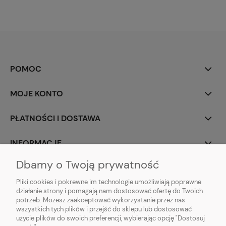
POMOC
MOJE KONTO
PŁATNOŚCI I DOSTAWA
INFORMACJE
Dbamy o Twoją prywatność
O NAS
Pliki cookies i pokrewne im technologie umożliwiają poprawne
działanie strony i pomagają nam dostosować ofertę do Twoich
potrzeb. Możesz zaakceptować wykorzystanie przez nas
wszystkich tych plików i przejść do sklepu lub dostosować
użycie plików do swoich preferencji, wybierając opcję "Dostosuj
ZLARO
| ul. Fiołkowa 9, 31-457 Kraków, woj. małopolskie | E-mail: