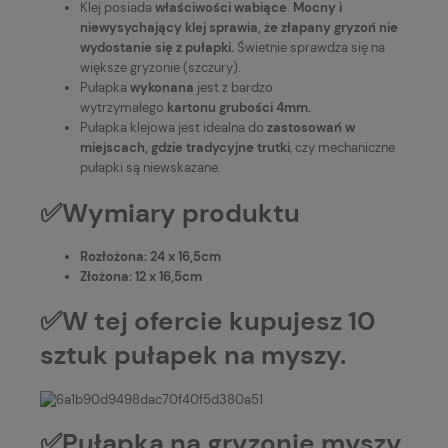
Klej posiada
właściwości wabiące
.
Mocny i
niewysychający klej sprawia, że złapany gryzoń nie
wydostanie się z pułapki.
Świetnie sprawdza się na
większe gryzonie (szczury).
Pułapka
wykonana
jest z bardzo
wytrzymałego
kartonu grubości 4mm.
Pułapka klejowa jest idealna do
zastosowań w
miejscach, gdzie tradycyjne trutki
, czy mechaniczne
pułapki są niewskazane.
✅Wymiary produktu
Rozłożona: 24 x 16,5cm
Złożona: 12 x 16,5cm
✅W tej ofercie kupujesz 10
sztuk pułapek na myszy.
✅Pułapka na gryzonie myszy