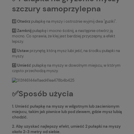
szczury samoprzylepna
1️⃣ Otwórz
pułapkę na myszy i ostrożnie wyjmij dwa "guziki".
2️⃣
Zamknij
pułapkę i mocno ściśnij, a następnie otwórz ją
mocno. Co sprawia, że klej jest bardziej przyczepny, a efekt
lepszy.
3️⃣
Ustaw
przynętę, którą mysz lubi jeść, na środku pułapki na
myszy.
4️⃣
Umieść
pułapkę na myszy w dowolnym miejscu, w którym
często przechodzą myszy.
✅Sposób użycia
1. Umieść pułapkę na myszy w wilgotnym lub zacienionym
miejscu, takim jak piwnice lub pod zlewem, gdzie mysz lubią
chodzić.
2. Aby uzyskać najlepszy efekt, umieść 2 pułapki na myszy
około 2-3 metry od siebie.