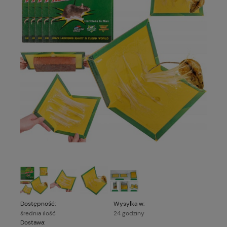
Dostępność:
Wysyłka w:
średnia ilość
24 godziny
Dostawa: