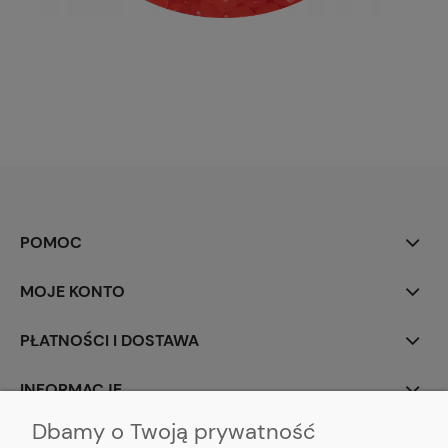
POMOC
MOJE KONTO
PŁATNOŚCI I DOSTAWA
INFORMACJE
Dbamy o Twoją prywatność
O NAS