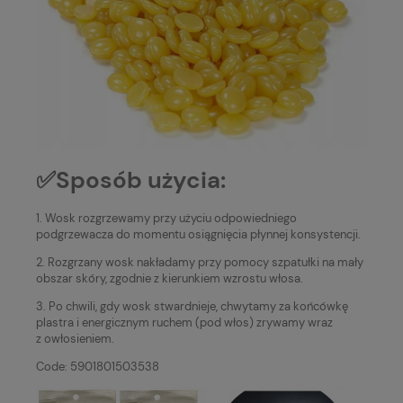
✅Sposób użycia:
1. Wosk rozgrzewamy przy użyciu odpowiedniego
podgrzewacza do momentu osiągnięcia płynnej konsystencji.
2. Rozgrzany wosk nakładamy przy pomocy szpatułki na mały
obszar skóry, zgodnie z kierunkiem wzrostu włosa.
3. Po chwili, gdy wosk stwardnieje, chwytamy za końcówkę
plastra i energicznym ruchem (pod włos) zrywamy wraz
z owłosieniem.
Code: 5901801503538