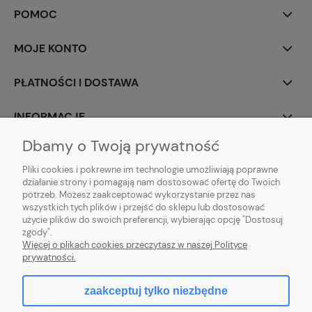
POMOC
MOJE KONTO
PŁATNOŚCI I DOSTAWA
INFORMACJE
Dbamy o Twoją prywatność
O NAS
Pliki cookies i pokrewne im technologie umożliwiają poprawne
działanie strony i pomagają nam dostosować ofertę do Twoich
potrzeb. Możesz zaakceptować wykorzystanie przez nas
wszystkich tych plików i przejść do sklepu lub dostosować
użycie plików do swoich preferencji, wybierając opcję "Dostosuj
ZLARO
| ul. Fiołkowa 9, 31-457 Kraków, woj. małopolskie | E-mail:
zgody".
zlaro.krakow@gmail.com
| Tel:
452 363 620
| NIP: PL9451838129 | REGON:
Więcej o plikach cookies przeczytasz w naszej Polityce
120911970
prywatności.
zaakceptuj tylko niezbędne
pokaż pełną wersję strony