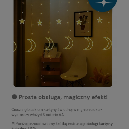
⚫️ Prosta obsługa, magiczny efekt!
Ciesz się blaskiem kurtyny świetlnej w mgnieniu oka -
wystarczy włożyć 3 baterie AA.
☑️ Poniżej przedstawiamy krótką instrukcję obsługi
kurtyny
świetlnej LED
: