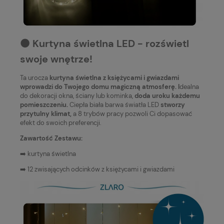
⚫️ Kurtyna świetlna LED - rozświetl
swoje wnętrze!
Ta urocza
kurtyna świetlna z księżycami i gwiazdami
wprowadzi do Twojego domu magiczną atmosferę. I
dealna
do dekoracji okna, ściany lub kominka,
doda uroku każdemu
pomieszczeniu.
Ciepła biała barwa światła LED
stworzy
przytulny klimat,
a 8 trybów pracy pozwoli Ci dopasować
efekt do swoich preferencji.
Zawartość Zestawu:
➡️ kurtyna świetlna
➡️ 12 zwisających odcinków z księżycami i gwiazdami