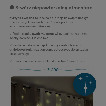
⚫️ Stwórz niepowtarzalną atmosferę
Kurtyna świetlna
to idealna dekoracja na święta Bożego
Narodzenia, ale sprawdzi się również podczas
innych
uroczystości i imprez.
☑️ Dodaj
blasku swojemu domowi,
ozdabiając nią okna,
ściany, kominek lub choinkę.
☑️ Zasilanie bateryjne daje Ci
pełną swobodę w ich
umiejscowieniu,
bez konieczności dostępu do gniazdka
elektrycznego.
☑️ Stwórz niepowtarzalny klimat i zachwyć swoich gości.