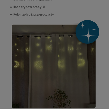
➡️
Ilość trybów pracy:
8
➡️
Kolor izolacji:
przezroczysty