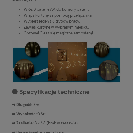
Włóż 3 baterie AA do komory baterii.
Włącz kurtynę za pomocą przełącznika.
Wybierz jeden z 8 trybów pracy.
Zawieś kurtynę w wybranym miejscu.
Gotowe! Ciesz się magiczną atmosferą!
⚫️ Specyfikacje techniczne
➡️ Długość:
3m
➡️
Wysokość:
0.8m
➡️ Zasilanie:
3 x AA (brak w zestawie)
➡️
Barwa światła:
ciepła biała