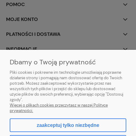
POMOC
MOJE KONTO
PŁATNOŚCI I DOSTAWA
INFORMACJE
Dbamy o Twoją prywatność
O NAS
Pliki cookies i pokrewne im technologie umożliwiają poprawne
działanie strony i pomagają nam dostosować ofertę do Twoich
potrzeb. Możesz zaakceptować wykorzystanie przez nas
wszystkich tych plików i przejść do sklepu lub dostosować
użycie plików do swoich preferencji, wybierając opcję "Dostosuj
ZLARO
| ul. Fiołkowa 9, 31-457 Kraków, woj. małopolskie | E-mail:
zgody".
zlaro.krakow@gmail.com
| Tel:
452 363 620
| NIP: PL9451838129 | REGON:
Więcej o plikach cookies przeczytasz w naszej Polityce
120911970
prywatności.
zaakceptuj tylko niezbędne
pokaż pełną wersję strony