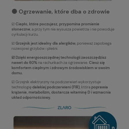
⚫️ Ogrzewanie, które dba o zdrowie
☑️
Ciepło, które poczujesz, przypomina promienie
słoneczne
, a przy tym nie wysusza powietrza i nie powoduje
cyrkulacji kurzu.
☑️
Grzejnik jest idealny dla alergików
, ponieważ zapobiega
rozwojowi grzybów i pleśni.
☑️ Dzięki energooszczędnej technologii zaoszczędzisz
nawet do 60%
na rachunkach za ogrzewanie.
Ciesz się
komfortem cieplnym i zdrowym środowiskiem w swoim
domu.
☑️ Grzejnik elektryczny na podczerwień wykorzystuje
technologię
dalekiej podczerwieni (FIR)
, która
poprawia
krążenie, metabolizm, dostarcza witaminę D i wzmacnia
układ odpornościowy.