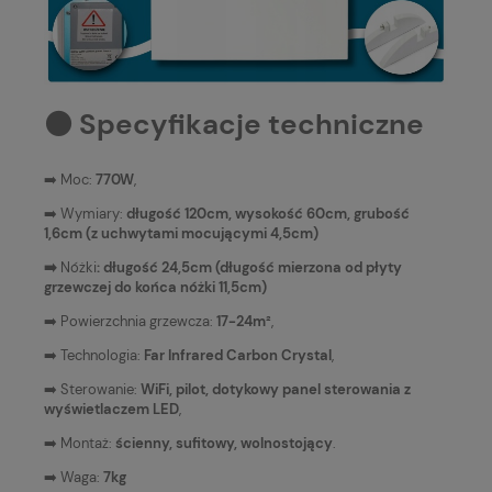
⚫️ Specyfikacje techniczne
➡️ Moc:
770W
,
➡️ Wymiary:
długość 120cm, wysokość 60cm, grubość
1,6cm (z uchwytami mocującymi 4,5cm)
➡️
Nóżki
: długość 24,5cm (długość mierzona od płyty
grzewczej do końca nóżki 11,5cm)
➡️ Powierzchnia grzewcza:
17-24m²
,
➡️ Technologia:
Far Infrared Carbon Crystal
,
➡️ Sterowanie:
WiFi, pilot, dotykowy panel sterowania z
wyświetlaczem LED
,
➡️ Montaż:
ścienny, sufitowy, wolnostojący
.
➡️ Waga:
7kg