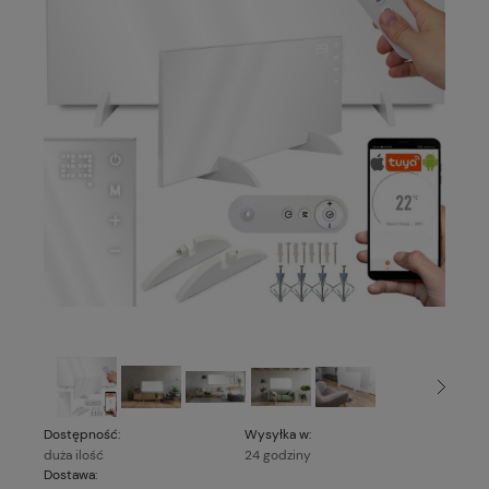
Dostępność:
Wysyłka w:
duża ilość
24 godziny
Dostawa: