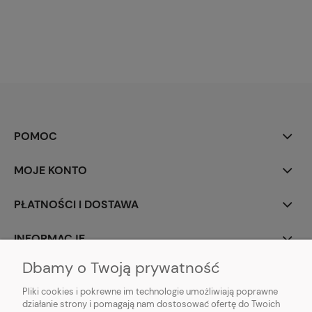
POMOC
MOJE KONTO
PŁATNOŚCI I DOSTAWA
INFORMACJE
Dbamy o Twoją prywatność
O NAS
Pliki cookies i pokrewne im technologie umożliwiają poprawne
działanie strony i pomagają nam dostosować ofertę do Twoich