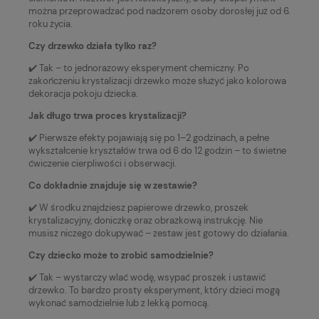
można przeprowadzać pod nadzorem osoby dorosłej już od 6.
roku życia.
Czy drzewko działa tylko raz?
✔️ Tak – to jednorazowy eksperyment chemiczny. Po
zakończeniu krystalizacji drzewko może służyć jako kolorowa
dekoracja pokoju dziecka.
Jak długo trwa proces krystalizacji?
✔️ Pierwsze efekty pojawiają się po 1–2 godzinach, a pełne
wykształcenie kryształów trwa od 6 do 12 godzin – to świetne
ćwiczenie cierpliwości i obserwacji.
Co dokładnie znajduje się w zestawie?
✔️ W środku znajdziesz papierowe drzewko, proszek
krystalizacyjny, doniczkę oraz obrazkową instrukcję. Nie
musisz niczego dokupywać – zestaw jest gotowy do działania.
Czy dziecko może to zrobić samodzielnie?
✔️ Tak – wystarczy wlać wodę, wsypać proszek i ustawić
drzewko. To bardzo prosty eksperyment, który dzieci mogą
wykonać samodzielnie lub z lekką pomocą.