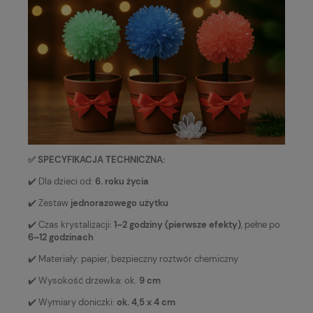
✅ SPECYFIKACJA TECHNICZNA:
✔️ Dla dzieci od:
6. roku życia
✔️ Zestaw
jednorazowego użytku
✔️ Czas krystalizacji:
1–2 godziny (pierwsze efekty)
, pełne po
6–12 godzinach
✔️ Materiały: papier, bezpieczny roztwór chemiczny
✔️ Wysokość drzewka: ok.
9 cm
✔️ Wymiary doniczki:
ok. 4,5 x 4 cm