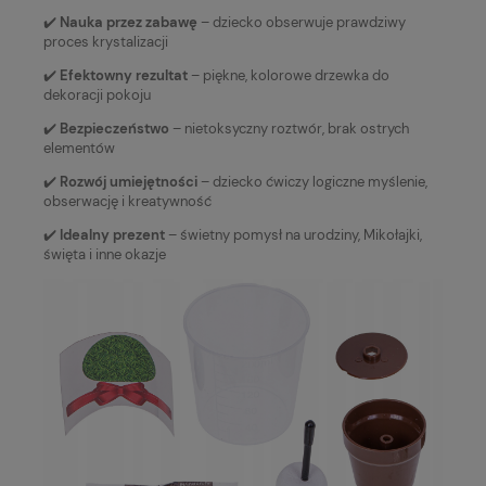
✔️
Nauka przez zabawę
– dziecko obserwuje prawdziwy
proces krystalizacji
✔️
Efektowny rezultat
– piękne, kolorowe drzewka do
dekoracji pokoju
✔️
Bezpieczeństwo
– nietoksyczny roztwór, brak ostrych
elementów
✔️
Rozwój umiejętności
– dziecko ćwiczy logiczne myślenie,
obserwację i kreatywność
✔️
Idealny prezent
– świetny pomysł na urodziny, Mikołajki,
święta i inne okazje