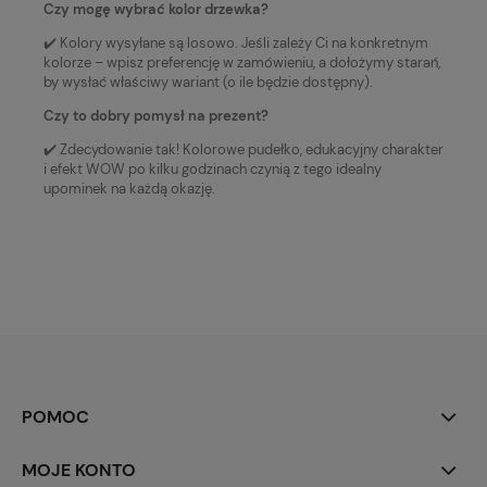
Czy mogę wybrać kolor drzewka?
✔️ Kolory wysyłane są losowo. Jeśli zależy Ci na konkretnym
kolorze – wpisz preferencję w zamówieniu, a dołożymy starań,
by wysłać właściwy wariant (o ile będzie dostępny).
Czy to dobry pomysł na prezent?
✔️ Zdecydowanie tak! Kolorowe pudełko, edukacyjny charakter
i efekt WOW po kilku godzinach czynią z tego idealny
upominek na każdą okazję.
POMOC
MOJE KONTO