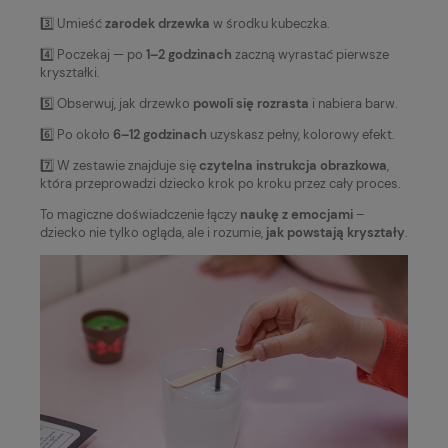
3️⃣ Umieść
zarodek drzewka
w środku kubeczka.
4️⃣ Poczekaj — po
1–2 godzinach
zaczną wyrastać pierwsze
kryształki.
5️⃣ Obserwuj, jak drzewko
powoli się rozrasta
i nabiera barw.
6️⃣ Po około
6–12 godzinach
uzyskasz pełny, kolorowy efekt.
7️⃣ W zestawie znajduje się
czytelna instrukcja obrazkowa
,
która przeprowadzi dziecko krok po kroku przez cały proces.
To magiczne doświadczenie łączy
naukę z emocjami
–
dziecko nie tylko ogląda, ale i rozumie,
jak powstają kryształy
.