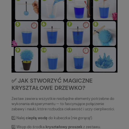
✅ JAK STWORZYĆ MAGICZNE
KRYSZTAŁOWE DRZEWKO?
Zestaw zawiera wszystkie niezbędne elementy potrzebne do
wykonania eksperymentu — to fascynujące połączenie
zabawy i nauki, które rozbudza ciekawość i uczy cierpliwości.
1️⃣ Nalej
ciepłą wodę
do kubeczka (nie gorącą!).
2️⃣ Wsyp do środka
kryształowy proszek
z zestawu.