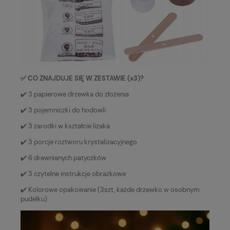
✅ CO ZNAJDUJE SIĘ W ZESTAWIE (x3)?
✔️ 3 papierowe drzewka do złożenia
✔️ 3 pojemniczki do hodowli
✔️ 3 zarodki w kształcie lizaka
✔️ 3 porcje roztworu krystalizacyjnego
✔️ 6 drewnianych patyczków
✔️ 3 czytelne instrukcje obrazkowe
✔️ Kolorowe opakowanie (3szt, każde drzewko w osobnym
pudełku)