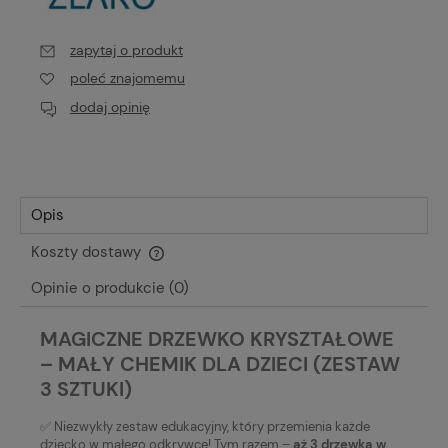
zapytaj o produkt
poleć znajomemu
dodaj opinię
Opis
Koszty dostawy
Cena nie zawiera ewentualnych kosztów płatności
Opinie o produkcie (0)
MAGICZNE DRZEWKO KRYSZTAŁOWE
– MAŁY CHEMIK DLA DZIECI (ZESTAW
3 SZTUKI)
✅ Niezwykły zestaw edukacyjny, który przemienia każde
dziecko w małego odkrywcę! Tym razem –
aż 3 drzewka w