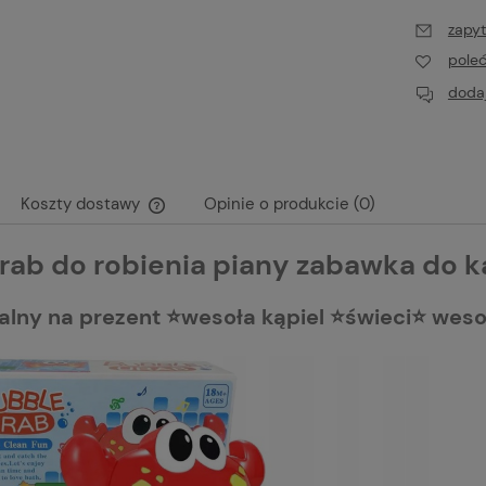
zapyt
pole
dodaj
Koszty dostawy
Opinie o produkcie (0)
rab do robienia piany zabawka do k
Cena nie zawiera ewentualnych kosztów
płatności
alny na prezent ⭐wesoła kąpiel ⭐świeci⭐ weso