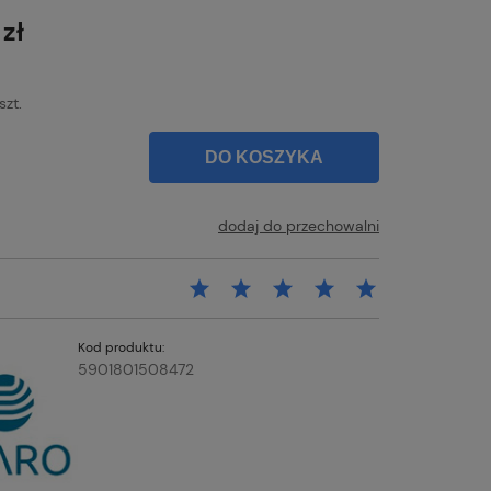
łatności
 zł
szt.
DO KOSZYKA
dodaj do przechowalni
Kod produktu:
5901801508472