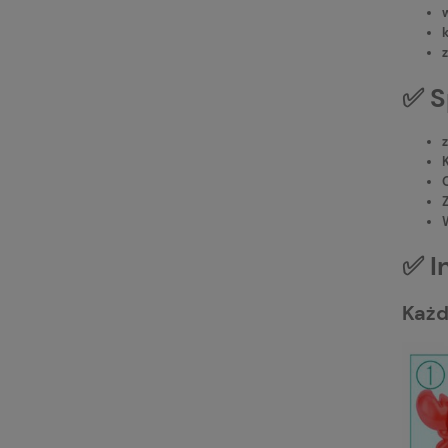
✅ S
✅ I
Każd