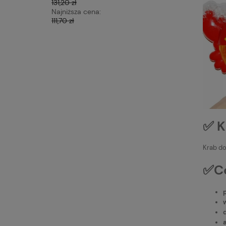
131,20 zł
79,96 zł
Najniższa cena:
Najniższa 
111,70 zł
72,66 zł
✅ K
Krab do
✅Ce