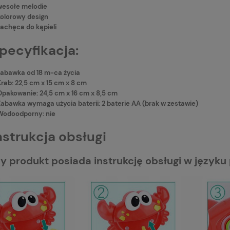
wesołe melodie
kolorowy design
zachęca do kąpieli
pecyfikacja:
zabawka od 18 m-ca życia
Krab: 22,5 cm x 15 cm x 8 cm
Opakowanie: 24,5 cm x 16 cm x 8,5 cm
Zabawka wymaga użycia baterii: 2 baterie AA (brak w zestawie)
Wodoodporny: nie
nstrukcja obsługi
y produkt posiada instrukcję obsługi w języku 