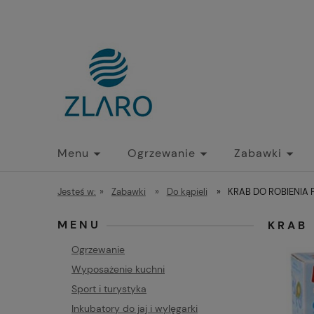
Menu
Ogrzewanie
Zabawki
Jesteś w:
»
Zabawki
»
Do kąpieli
»
KRAB DO ROBIENIA 
MENU
KRAB 
Ogrzewanie
Wyposażenie kuchni
Sport i turystyka
Inkubatory do jaj i wylęgarki