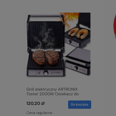
Grill elektryczny ARTRONIX
Mata grz
Toster 2000W Opiekacz do
samocho
Panini mocny rozkładany DUŻY
skóra 12V
120,20 zł
72,15 zł
XXL
nagrzewa
Do koszyka
z czerwo
Cena regularna:
Cena regu