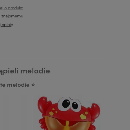
aj o produkt
ć znajomemu
 opinię
ąpieli melodie
łe melodie ⭐