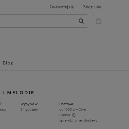
Zarejestruj się
Zaloguj się
Blog
LI MELODIE
:
Wysyłka w:
Dostawa:
aniu
24 godziny
od 11,00 zł
- Orlen
Paczka
sprawdź formy dostawy
ena nie zawiera ewentualnych kosztów