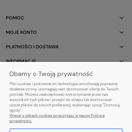
POMOC
MOJE KONTO
PŁATNOŚCI I DOSTAWA
INFORMACJE
Dbamy o Twoją prywatność
O NAS
Pliki cookies i pokrewne im technologie umożliwiają poprawne
działanie strony i pomagają nam dostosować ofertę do Twoich
potrzeb. Możesz zaakceptować wykorzystanie przez nas
wszystkich tych plików i przejść do sklepu lub dostosować
użycie plików do swoich preferencji, wybierając opcję "Dostosuj
ZLARO
| ul. Fiołkowa 9, 31-457 Kraków, woj. małopolskie | E-mail:
zgody".
zlaro.krakow@gmail.com
| Tel:
452 363 620
| NIP: PL9451838129 | REGON:
Więcej o plikach cookies przeczytasz w naszej Polityce
120911970
prywatności.