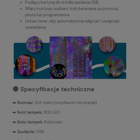
Podłącz kurtynę do źródła zasilania USB.
Włącz kurtynę i wybierz tryb świecenia za pomocą
pilota lub programatora.
Ustaw timer, aby automatycznie włączać i wyłączać
oświetlenie.
⚫️ Specyfikacje techniczne
➡️
Rozmiar:
3x3 metry (możliwość skrócenia)
➡️
Ilość lampek:
300 LED
➡️
Kolor lampek:
Kolorowe
➡️
Zasilanie:
USB