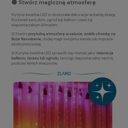
⚫️ Stwórz magiczną atmosferę
Kurtyna świetlna LED to doskonała dekoracja na każdą okazję.
Rozświetl swój dom, ogród lub balkon i ciesz się
niepowtarzalnym klimatem.
☑️ Stwórz
przytulną atmosferę w salonie, ozdób choinkę na
Boże Narodzenie,
dodaj magii swojemu weselu lub imprezie
okolicznościowej.
☑️ Kurtyna świetlna LED sprawdzi się również jako d
ekoracja
balkonu, tarasu lub ogrodu
, tworząc niepowtarzalny nastrój
podczas letnich wieczorów.