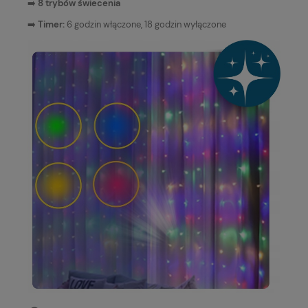
➡️
8 trybów świecenia
➡️
Timer:
6 godzin włączone, 18 godzin wyłączone