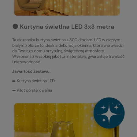
⚫️ Kurtyna świetlna LED 3x3 metra
Ta elegancka kurtyna świetlna z 300 diodami LED w ciepłym
białym kolorze to idealna dekoracja okienna, która wprowadzi
do Twojego domu przytulną, świąteczną atmosferę.
Wykonana z wysokiej jakości materiałów, gwarantuje trwałość
i niezawodność.
Zawartość Zestawu:
➡️ Kurtyna świetlna LED
➡️ Pilot do sterowania