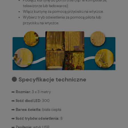
Podłącz kurtynę do portu USB (np. w komputerze,
telewizorze lub ładowarce).
Włącz kurtynę za pomocą przycisku na wtyczce.
Wybierz tryb oświetlenia za pomocą pilota lub
przycisku na wtyczce.
⚫️ Specyfikacje techniczne
➡️
Rozmiar:
3 x 3 metry
➡️
Ilość diod LED:
300
➡️
Barwa światła:
biała ciepła
➡️
Ilość trybów oświetlenia:
8
➡️
Zasilanie:
wtyk USB