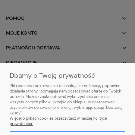
POMOC
MOJE KONTO
PŁATNOŚCI I DOSTAWA
INFORMACJE
Dbamy o Twoją prywatność
O NAS
Pliki cookies i pokrewne im technologie umożliwiają poprawne
działanie strony i pomagają nam dostosować ofertę do Twoich
potrzeb. Możesz zaakceptować wykorzystanie przez nas
wszystkich tych plików i przejść do sklepu lub dostosować
użycie plików do swoich preferencji, wybierając opcję "Dostosuj
ZLARO
| ul. Fiołkowa 9, 31-457 Kraków, woj. małopolskie | E-mail:
zgody".
zlaro.krakow@gmail.com
| Tel:
452 363 620
| NIP: PL9451838129 | REGON:
Więcej o plikach cookies przeczytasz w naszej Polityce
120911970
prywatności.