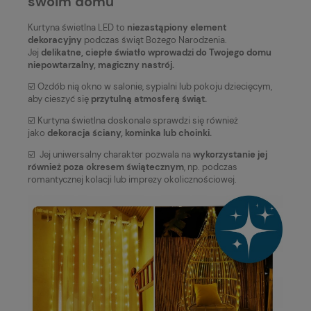
swoim domu
Kurtyna świetlna LED to
niezastąpiony element
dekoracyjny
podczas świąt Bożego Narodzenia.
Jej
delikatne, ciepłe światło wprowadzi do Twojego domu
niepowtarzalny, magiczny nastrój.
☑️ Ozdób nią okno w salonie, sypialni lub pokoju dziecięcym,
aby cieszyć się
przytulną atmosferą świąt.
☑️ Kurtyna świetlna doskonale sprawdzi się również
jako
dekoracja ściany, kominka lub choinki.
☑️ Jej uniwersalny charakter pozwala na
wykorzystanie jej
również poza okresem świątecznym
, np. podczas
romantycznej kolacji lub imprezy okolicznościowej.