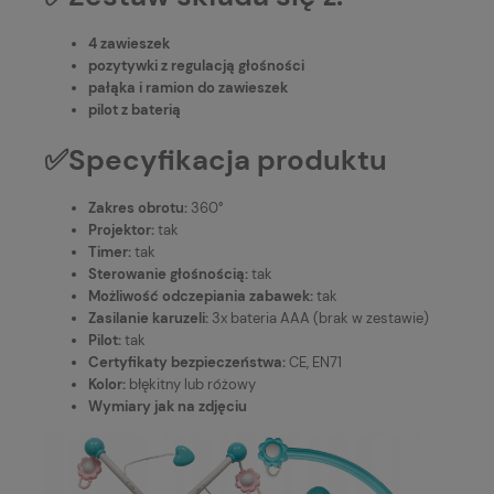
4 zawieszek
pozytywki z regulacją głośności
pałąka i ramion do zawieszek
pilot z baterią
✅Specyfikacja produktu
Zakres obrotu:
360°
Projektor:
tak
Timer:
tak
Sterowanie głośnością:
tak
Możliwość odczepiania zabawek:
tak
Zasilanie karuzeli:
3x bateria AAA (brak w zestawie)
Pilot:
tak
Certyfikaty bezpieczeństwa:
CE, EN71
Kolor:
błękitny lub różowy
Wymiary jak na zdjęciu