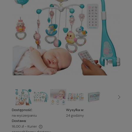
Dostępność:
Wysyłka w:
na wyczerpaniu
24 godziny
Dostawa:
16,00 zł
- Kurier