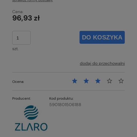
sprawdź formy dostawy
Cena nie zawiera ewentualnych kosztów płatności
Cena:
96,93 zł
DO KOSZYKA
szt.
dodaj do przechowalni
Ocena:
Producent:
Kod produktu:
5901801506188