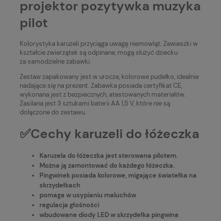
projektor pozytywka muzyka
pilot
Kolorystyka karuzeli przyciąga uwagę niemowląt. Zawieszki w
kształcie zwierzątek są odpinane, mogą służyć dziecku
za samodzielne zabawki.
Zestaw zapakowany jest w urocze, kolorowe pudełko, idealnie
nadające się na prezent. Zabawka posiada certyfikat CE,
wykonana jest z bezpiecznych, atestowanych materiałów.
Zasilana jest 3 sztukami baterii AA 1,5 V, które nie są
dołączone do zestawu.
✅Cechy karuzeli do łóżeczka
Karuzela do łóżeczka jest sterowana pilotem.
Można ją zamontować do każdego łóżeczka.
Pingwinek posiada kolorowe, migające światełka na
skrzydełkach
pomaga w usypianiu maluchów
regulacja głośności
wbudowane diody LED w skrzydełka pingwina