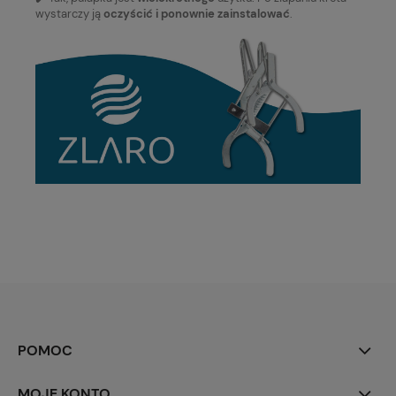
wystarczy ją
oczyścić i ponownie zainstalować
.
POMOC
MOJE KONTO