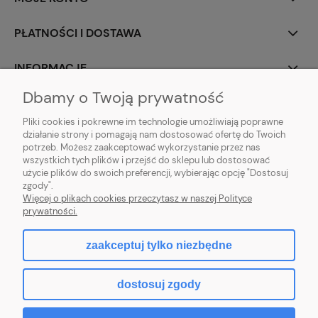
PŁATNOŚCI I DOSTAWA
INFORMACJE
Dbamy o Twoją prywatność
O NAS
Pliki cookies i pokrewne im technologie umożliwiają poprawne
działanie strony i pomagają nam dostosować ofertę do Twoich
potrzeb. Możesz zaakceptować wykorzystanie przez nas
wszystkich tych plików i przejść do sklepu lub dostosować
użycie plików do swoich preferencji, wybierając opcję "Dostosuj
ZLARO
| ul. Fiołkowa 9, 31-457 Kraków, woj. małopolskie | E-mail:
zgody".
zlaro.krakow@gmail.com
| Tel:
452 363 620
| NIP: PL9451838129 | REGON:
Więcej o plikach cookies przeczytasz w naszej Polityce
120911970
prywatności.
zaakceptuj tylko niezbędne
pokaż pełną wersję strony
dostosuj zgody
Sklep internetowy Shoper.pl