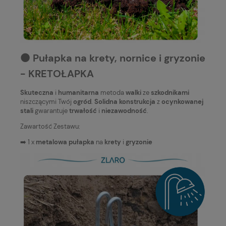
⚫️ Pułapka na krety, nornice i gryzonie
- KRETOŁAPKA
Skuteczna
i
humanitarna
metoda
walki
ze
szkodnikami
niszczącymi Twój
ogród
.
Solidna konstrukcja
z
ocynkowanej
stali
gwarantuje
trwałość
i
niezawodność
.
Zawartość Zestawu:
➡️ 1 x
metalowa pułapka
na
krety
i
gryzonie