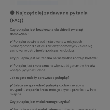
⚫️ Najczęściej zadawane pytania
(FAQ)
Czy pułapka jest bezpieczna dla dzieci i zwierząt
domowych?
✔️
Pułapka
powinna być instalowana w miejscach
niedostępnych dla dzieci i zwierząt domowych. Zaleca się
zachowanie
ostrożności
podczas jej obsługi.
Czy pułapka jest skuteczna na wszystkie rodzaje kretów?
✔️
Pułapka
jest
skuteczna
na większość gatunków
kretów
występujących w Polsce.
Jak często należy sprawdzać pułapkę?
✔️ Zaleca się
sprawdzać pułapkę
codziennie, aby w
przypadku
złapania kreta
, móc go szybko przenieść w inne
miejsce.
Czy pułapka jest wielokrotnego użytku?
✔️ Tak, pułapka jest
wielokrotnego
użytku. Po złapaniu kreta