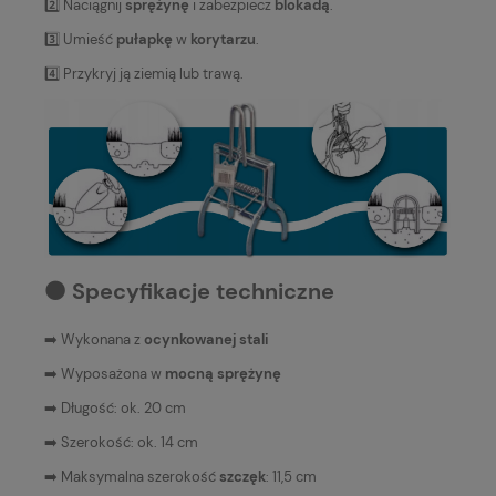
2️⃣ Naciągnij
sprężynę
i zabezpiecz
blokadą
.
3️⃣ Umieść
pułapkę
w
korytarzu
.
4️⃣ Przykryj ją ziemią lub trawą.
⚫️ Specyfikacje techniczne
➡️ Wykonana z
ocynkowanej stali
➡️ Wyposażona w
mocną sprężynę
➡️ Długość: ok. 20 cm
➡️ Szerokość: ok. 14 cm
➡️ Maksymalna szerokość
szczęk
: 11,5 cm