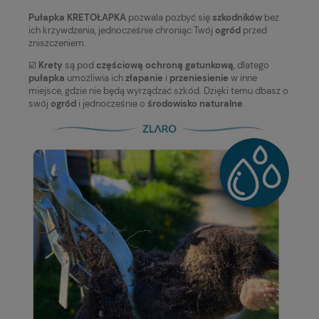
Pułapka KRETOŁAPKA
pozwala pozbyć się
szkodników
bez
ich krzywdzenia, jednocześnie chroniąc Twój
ogród
przed
zniszczeniem.
☑️
Krety
są pod
częściową ochroną gatunkową
, dlatego
pułapka
umożliwia ich
złapanie
i
przeniesienie
w inne
miejsce, gdzie nie będą wyrządzać szkód. Dzięki temu dbasz o
swój
ogród
i jednocześnie o
środowisko naturalne
.