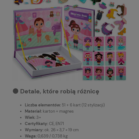
⚫️ Detale, które robią różnicę
Liczba elementów:
51 + 6 kart (12 stylizacji)
Materiał:
karton + magnes
Wiek:
3+
Certyfikaty:
CE, EN71
Wymiary:
ok. 26 × 3,7 × 19 cm
Waga:
0,639 / 0,738 kg