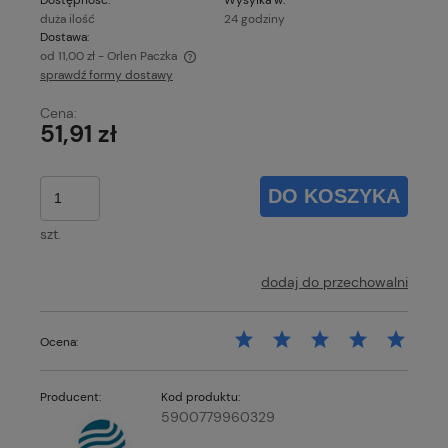
duża ilość
24 godziny
Dostawa:
od 11,00 zł
- Orlen Paczka
sprawdź formy dostawy
Cena nie zawiera ewentualnych kosztów płatności
Cena:
51,91 zł
DO KOSZYKA
szt.
dodaj do przechowalni
Ocena:
Producent:
Kod produktu:
5900779960329