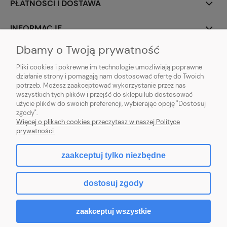
PŁATNOŚCI I DOSTAWA
INFORMACJE
Dbamy o Twoją prywatność
O NAS
Pliki cookies i pokrewne im technologie umożliwiają poprawne
działanie strony i pomagają nam dostosować ofertę do Twoich
potrzeb. Możesz zaakceptować wykorzystanie przez nas
wszystkich tych plików i przejść do sklepu lub dostosować
użycie plików do swoich preferencji, wybierając opcję "Dostosuj
ZLARO
| ul. Fiołkowa 9, 31-457 Kraków, woj. małopolskie | E-mail:
zgody".
zlaro.krakow@gmail.com
| Tel:
452 363 620
| NIP: PL9451838129 | REGON:
Więcej o plikach cookies przeczytasz w naszej Polityce
120911970
prywatności.
zaakceptuj tylko niezbędne
pokaż pełną wersję strony
dostosuj zgody
Sklep internetowy Shoper.pl
zaakceptuj wszystkie