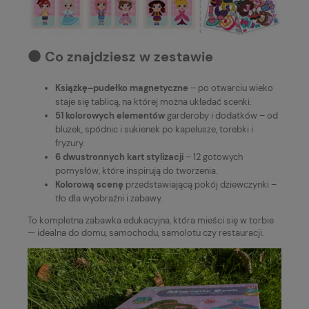
⚫️ Co znajdziesz w zestawie
Książkę–pudełko magnetyczne
– po otwarciu wieko
staje się tablicą, na której można układać scenki.
51 kolorowych elementów
garderoby i dodatków – od
bluzek, spódnic i sukienek po kapelusze, torebki i
fryzury.
6 dwustronnych kart stylizacji
– 12 gotowych
pomysłów, które inspirują do tworzenia.
Kolorową scenę
przedstawiającą pokój dziewczynki –
tło dla wyobraźni i zabawy.
To kompletna zabawka edukacyjna, która mieści się w torbie
— idealna do domu, samochodu, samolotu czy restauracji.