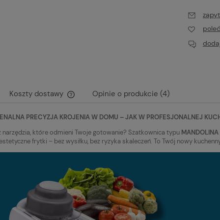
zapyt
pole
dodaj
Koszty dostawy
Opinie o produkcie (4)
ENALNA PRECYZJA KROJENIA W DOMU – JAK W PROFESJONALNEJ KUC
Cena nie zawiera ewentualnych kosztów
płatności
 narzędzia, które odmieni Twoje gotowanie? Szatkownica typu
MANDOLINA
i estetyczne frytki – bez wysiłku, bez ryzyka skaleczeń. To Twój nowy kuchen