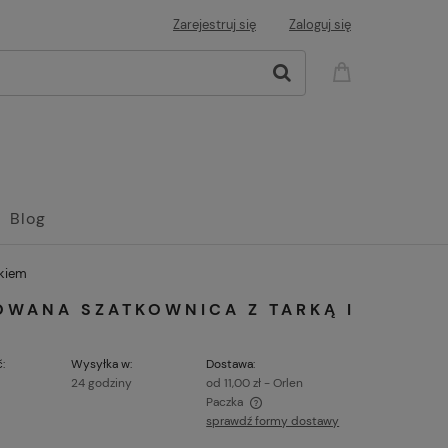
Zarejestruj się
Zaloguj się
Blog
akiem
WANA SZATKOWNICA Z TARKĄ I
:
Wysyłka w:
Dostawa:
24 godziny
od 11,00 zł
- Orlen
Paczka
sprawdź formy dostawy
ena nie zawiera ewentualnych kosztów