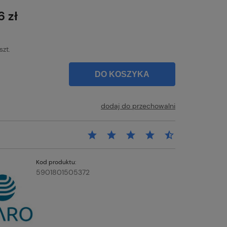
łatności
6 zł
szt.
DO KOSZYKA
dodaj do przechowalni
Kod produktu:
5901801505372