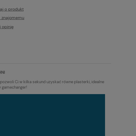
aj o produkt
ć znajomemu
 opinię
HNI
pozwoli Ci w kilka sekund uzyskać równe plasterki, idealne
ny gamechanger!