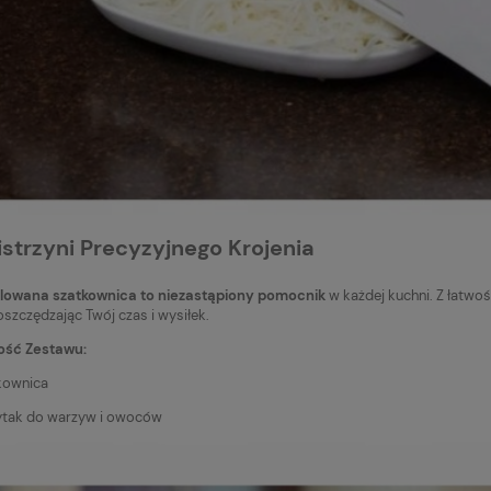
ewcza na fotel
dowy Premium eko
/24V z pilotem, szybkie
nie, 120x40 cm, czarna
Do koszyka
nymi przeszyciami
istrzyni Precyzyjnego Krojenia
larna:
ulowana szatkownica to niezastąpiony pomocnik
w każdej kuchni. Z łatwo
cena:
 oszczędzając Twój czas i wysiłek.
ość Zestawu:
kownica
ytak do warzyw i owoców