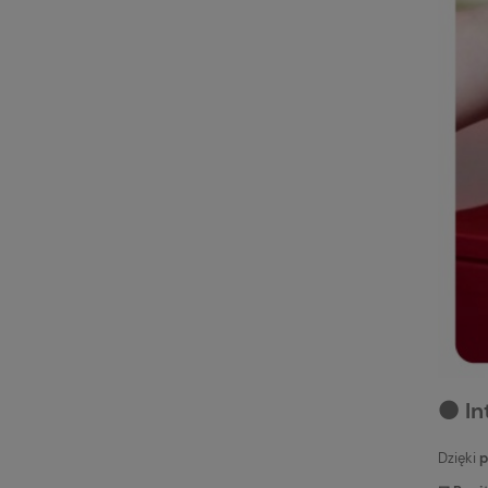
⚫️ I
Dzięki
p