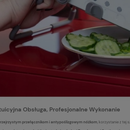
ntuicyjna Obsługa, Profesjonalne Wykonanie
rzejrzystym przełącznikom i antypoślizgowym nóżkom
, korzystanie z tej