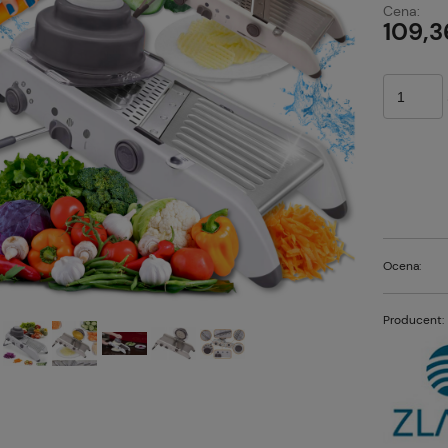
Cena:
p
109,3
Ocena:
Producent: