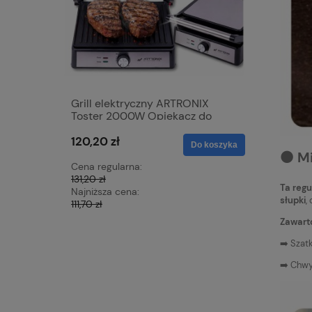
Grill elektryczny ARTRONIX
Mata grz
Toster 2000W Opiekacz do
samocho
Panini mocny rozkładany DUŻY
skóra 12V
120,20 zł
72,15 zł
XXL
nagrzewa
Do koszyka
z czerwo
⚫️ M
Cena regularna:
Cena regu
131,20 zł
79,96 zł
Ta reg
Najniższa cena:
Najniższa 
słupki
,
111,70 zł
72,66 zł
Zawart
➡️ Szat
➡️ Chw