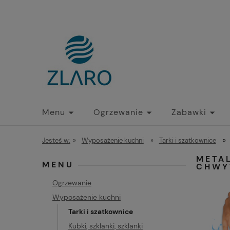
Menu
Ogrzewanie
Zabawki
Jesteś w:
»
Wyposażenie kuchni
»
Tarki i szatkownice
»
META
MENU
CHWY
Ogrzewanie
Wyposażenie kuchni
Tarki i szatkownice
Kubki, szklanki, szklanki