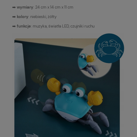
➡️
wymiary
: 24 cm x 14 cm x 11 cm
➡️
kolory
: niebieski, żółty
➡️
funkcje
: muzyka, światła LED, czujniki ruchu