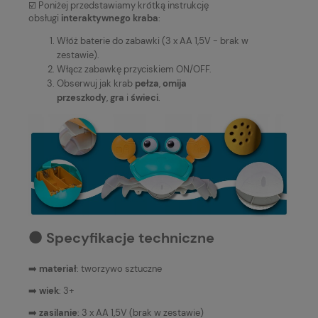
☑️ Poniżej przedstawiamy krótką instrukcję
obsługi
interaktywnego kraba
:
Włóż baterie do zabawki (3 x AA 1,5V - brak w
zestawie).
Włącz zabawkę przyciskiem ON/OFF.
Obserwuj jak krab
pełza
,
omija
przeszkody
,
gra
i
świeci
.
⚫️ Specyfikacje techniczne
➡️
materiał
: tworzywo sztuczne
➡️
wiek
: 3+
➡️
zasilanie
: 3 x AA 1,5V (brak w zestawie)