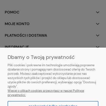
POMOC
MOJE KONTO
PŁATNOŚCI I DOSTAWA
INFORMACJE
Dbamy o Twoją prywatność
O NAS
Pliki cookies i pokrewne im technologie umożliwiają poprawne
działanie strony i pomagają nam dostosować ofertę do Twoich
potrzeb. Możesz zaakceptować wykorzystanie przez nas
wszystkich tych plików i przejść do sklepu lub dostosować
użycie plików do swoich preferencji, wybierając opcję "Dostosuj
ZLARO
| ul. Fiołkowa 9, 31-457 Kraków, woj. małopolskie | E-mail:
zgody".
zlaro.krakow@gmail.com
| Tel:
452 363 620
| NIP: PL9451838129 | REGON:
Więcej o plikach cookies przeczytasz w naszej Polityce
120911970
prywatności.