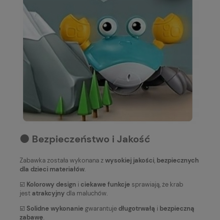
⚫️ Bezpieczeństwo i Jakość
Zabawka została wykonana z
wysokiej jakości
,
bezpiecznych
dla dzieci materiałów
.
☑️
Kolorowy design
i
ciekawe funkcje
sprawiają, że krab
jest
atrakcyjny
dla maluchów.
☑️
Solidne wykonanie
gwarantuje
długotrwałą
i
bezpieczną
zabawę
.