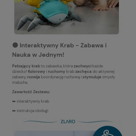
⚫️ Interaktywny Krab - Zabawa i
Nauka w Jednym!
Pełzający krab
to zabawka, która
zachwyci
każde
dziecko!
Kolorowy
i
ruchomy
krab
zachęca
do aktywnej
zabawy,
rozwija
koordynację ruchową i
stymuluje
zmysły
malucha.
Zawartość Zestawu:
➡️ interaktywny krab
➡️ instrukcja obsługi