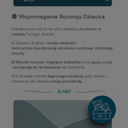
⚫️ Wspomaganie Rozwoju Dziecka
Interaktywny krab to nie tylko zabawka, ale
pomoc w
rozwoju
Twojego dziecka.
☑️ Zabawa z krabem
rozwija zdolności
motoryczne
,
koordynację wzrokowo-ruchową
i
stymuluje
zmysły
.
☑️ Wesoła muzyka
i
migające światełka
przyciągają uwagę
i
zachęcają do raczkowania
lub chodzenia.
☑️ Krab
uczy
również
logicznego myślenia
, gdyż dziecko
obserwuje jak zabawka
omija przeszkody
.