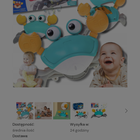
Dostępność:
Wysyłka w:
średnia ilość
24 godziny
Dostawa: