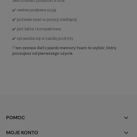
Jeśli szukasz poduszki, która:
✔️ realnie podpiera szyję
✔️ pozwala spać w pozycji siedzącej
✔️ jest lekka i kompaktowa
✔️ sprawdza się w każdej podróży
?
ten zestaw 4w1 z pianki memory foam to wybór, który
poczujesz od pierwszego użycia.
POMOC
MOJE KONTO