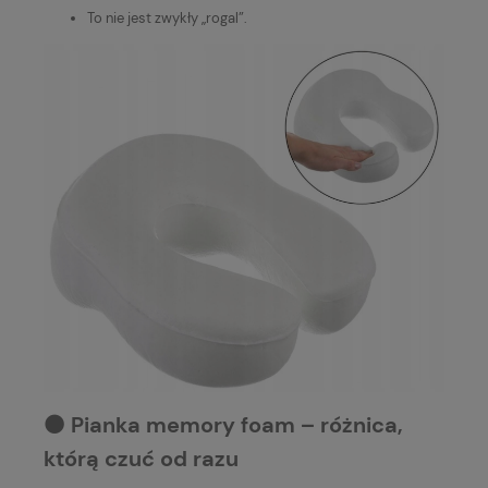
To nie jest zwykły „rogal”.
⚫️ Pianka memory foam – różnica,
którą czuć od razu