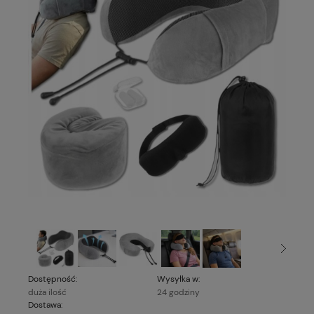
Dostępność:
Wysyłka w:
duża ilość
24 godziny
Dostawa: