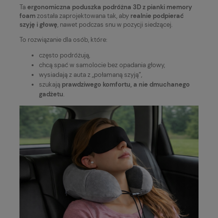
Ta
ergonomiczna poduszka podróżna 3D z pianki memory
foam
została zaprojektowana tak, aby
realnie podpierać
szyję i głowę
, nawet podczas snu w pozycji siedzącej.
To rozwiązanie dla osób, które:
często podróżują,
chcą spać w samolocie bez opadania głowy,
wysiadają z auta z „połamaną szyją”,
szukają
prawdziwego komfortu, a nie dmuchanego
gadżetu
.