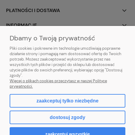
PŁATNOŚCI I DOSTAWA
INFORMACJE
Dbamy o Twoją prywatność
O NAS
Pliki cookies i pokrewne im technologie umożliwiają poprawne
działanie strony i pomagają nam dostosować ofertę do Twoich
potrzeb. Możesz zaakceptować wykorzystanie przez nas
wszystkich tych plików i przejść do sklepu lub dostosować
użycie plików do swoich preferencji, wybierając opcję "Dostosuj
ZLARO
| ul. Fiołkowa 9, 31-457 Kraków, woj. małopolskie | E-mail:
zgody".
zlaro.krakow@gmail.com
| Tel:
452 363 620
| NIP: PL9451838129 | REGON:
Więcej o plikach cookies przeczytasz w naszej Polityce
120911970
prywatności.
zaakceptuj tylko niezbędne
pokaż pełną wersję strony
dostosuj zgody
Sklep internetowy Shoper.pl
zaakceptuj wszystkie