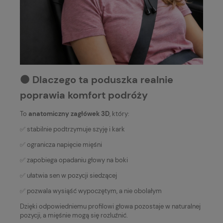
⚫️ Dlaczego ta poduszka realnie
poprawia komfort podróży
To
anatomiczny zagłówek 3D
, który:
✅ stabilnie podtrzymuje szyję i kark
✅ ogranicza napięcie mięśni
✅ zapobiega opadaniu głowy na boki
✅ ułatwia sen w pozycji siedzącej
✅ pozwala wysiąść wypoczętym, a nie obolałym
Dzięki odpowiedniemu profilowi głowa pozostaje w naturalnej
pozycji, a mięśnie mogą się rozluźnić.