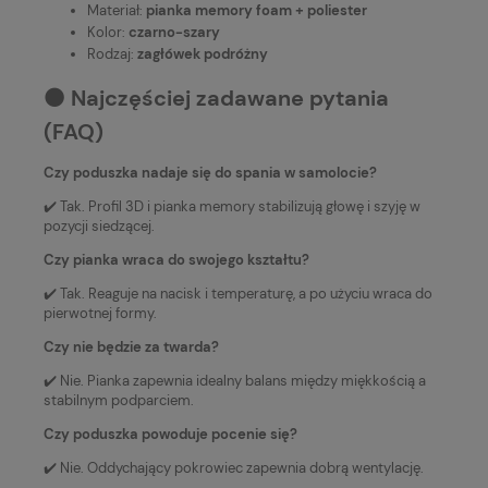
Materiał:
pianka memory foam + poliester
Kolor:
czarno-szary
Rodzaj:
zagłówek podróżny
⚫️ Najczęściej zadawane pytania
(FAQ)
Czy poduszka nadaje się do spania w samolocie?
✔️ Tak. Profil 3D i pianka memory stabilizują głowę i szyję w
pozycji siedzącej.
Czy pianka wraca do swojego kształtu?
✔️ Tak. Reaguje na nacisk i temperaturę, a po użyciu wraca do
pierwotnej formy.
Czy nie będzie za twarda?
✔️ Nie. Pianka zapewnia idealny balans między miękkością a
stabilnym podparciem.
Czy poduszka powoduje pocenie się?
✔️ Nie. Oddychający pokrowiec zapewnia dobrą wentylację.