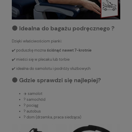
⚫️ Idealna do bagażu podręcznego ?
Dzięki właściwościom pianki:
✔️ poduszkę można
ściśnąć nawet 7-krotnie
✔️ mieści się w plecaku lub torbie
✔️ idealna do samolotu i podróży służbowych
⚫️ Gdzie sprawdzi się najlepiej?
✈️ samolot
? samochód
? pociąg
? autobus
? dom (drzemka, praca siedząca)