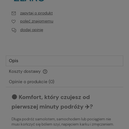
zapytaj o produkt
poleć znajomemu
dodaj opinię
Opis
Koszty dostawy
Cena nie zawiera ewentualnych kosztów płatności
Opinie o produkcie (0)
⚫️ Komfort, który czujesz od
pierwszej minuty podróży ✈️?
Długa podróż samolotem, samochodem lub pociągiem nie
musi kończyć się bólem szyi, napięciem karku i zmęczeniem.