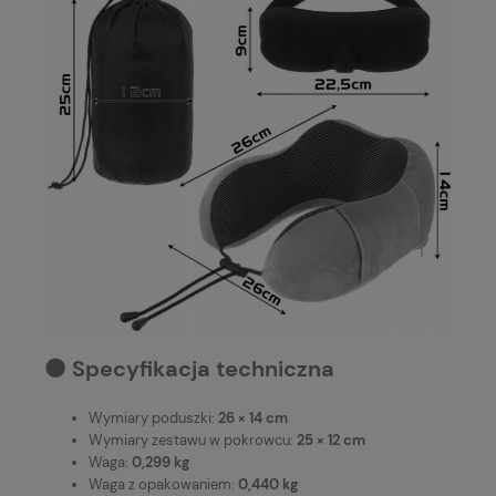
⚫️ Specyfikacja techniczna
Wymiary poduszki:
26 × 14 cm
Wymiary zestawu w pokrowcu:
25 × 12 cm
Waga:
0,299 kg
Waga z opakowaniem:
0,440 kg