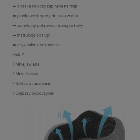
➡️ opaska na oczy zapinana na rzep
➡️ piankowe stopery do uszu w etui
➡️ zamykany pokrowiec transportowy
➡️ instrukcja obsługi
➡️ oryginalne opakowanie
Efekt?
? Mniej światła
? Mniej hałasu
? Szybsze zasypianie
? Głębszy odpoczynek