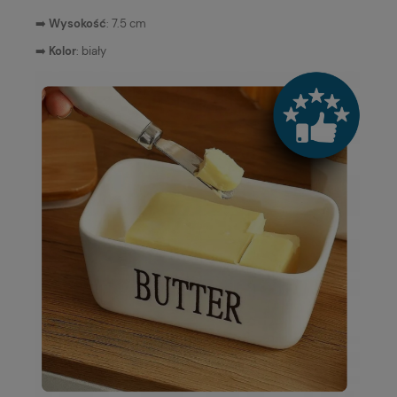
➡️
Wysokość
: 7.5 cm
➡️
Kolor
: biały