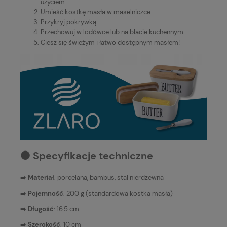
użyciem.
Umieść kostkę masła w maselniczce.
Przykryj pokrywką.
Przechowuj w lodówce lub na blacie kuchennym.
Ciesz się świeżym i łatwo dostępnym masłem!
⚫️ Specyfikacje techniczne
➡️
Materiał
: porcelana, bambus, stal nierdzewna
➡️
Pojemność
: 200 g (standardowa kostka masła)
➡️
Długość
: 16.5 cm
➡️
Szerokość
: 10 cm