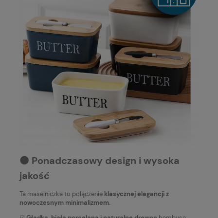
⚫️ Ponadczasowy design i wysoka
jakość
Ta maselniczka to połączenie
klasycznej elegancji z
nowoczesnym minimalizmem.
☑️
Gładka, biała porcelana i naturalne drewno
bambusa