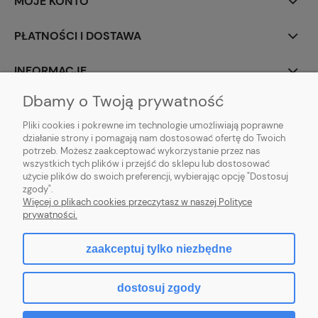
MOJE KONTO
PŁATNOŚCI I DOSTAWA
INFORMACJE
Dbamy o Twoją prywatność
O NAS
Pliki cookies i pokrewne im technologie umożliwiają poprawne
działanie strony i pomagają nam dostosować ofertę do Twoich
potrzeb. Możesz zaakceptować wykorzystanie przez nas
wszystkich tych plików i przejść do sklepu lub dostosować
użycie plików do swoich preferencji, wybierając opcję "Dostosuj
ZLARO
| ul. Fiołkowa 9, 31-457 Kraków, woj. małopolskie | E-mail:
zgody".
zlaro.krakow@gmail.com
| Tel:
452 363 620
| NIP: PL9451838129 | REGON:
Więcej o plikach cookies przeczytasz w naszej Polityce
120911970
prywatności.
zaakceptuj tylko niezbędne
pokaż pełną wersję strony
dostosuj zgody
Sklep internetowy Shoper.pl