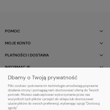
POMOC
MOJE KONTO
PŁATNOŚCI I DOSTAWA
INFORMACJE
Dbamy o Twoją prywatność
O NAS
Pliki cookies i pokrewne im technologie umożliwiają poprawne
działanie strony i pomagają nam dostosować ofertę do Twoich
potrzeb. Możesz zaakceptować wykorzystanie przez nas
wszystkich tych plików i przejść do sklepu lub dostosować
użycie plików do swoich preferencji, wybierając opcję "Dostosuj
ZLARO
| ul. Fiołkowa 9, 31-457 Kraków, woj. małopolskie | E-mail:
zgody".
zlaro.krakow@gmail.com
| Tel:
452 363 620
| NIP: PL9451838129 | REGON: