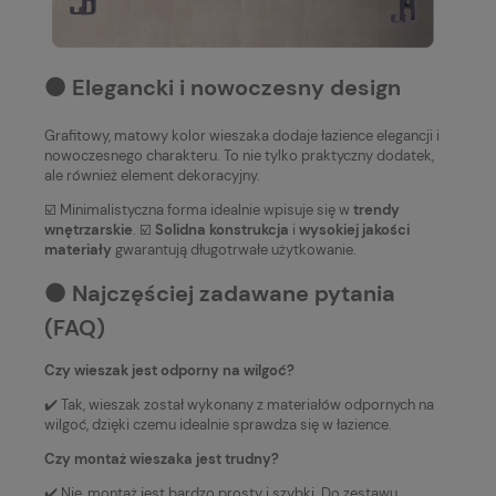
⚫️ Elegancki i nowoczesny design
Grafitowy, matowy kolor wieszaka dodaje łazience elegancji i
nowoczesnego charakteru. To nie tylko praktyczny dodatek,
ale również element dekoracyjny.
☑️ Minimalistyczna forma idealnie wpisuje się w
trendy
wnętrzarskie
. ☑️
Solidna konstrukcja
i
wysokiej jakości
materiały
gwarantują długotrwałe użytkowanie.
⚫️ Najczęściej zadawane pytania
(FAQ)
Czy wieszak jest odporny na wilgoć?
✔️ Tak, wieszak został wykonany z materiałów odpornych na
wilgoć, dzięki czemu idealnie sprawdza się w łazience.
Czy montaż wieszaka jest trudny?
✔️ Nie, montaż jest bardzo prosty i szybki. Do zestawu