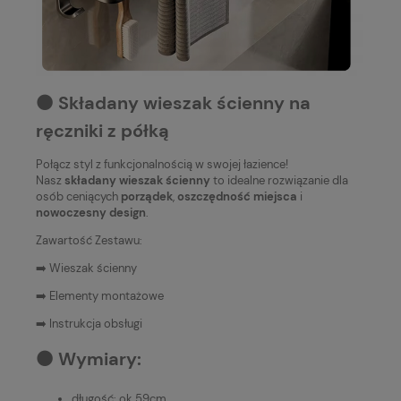
⚫️ Składany wieszak ścienny na
ręczniki z półką
Połącz styl z funkcjonalnością w swojej łazience!
Nasz
składany wieszak ścienny
to idealne rozwiązanie dla
osób ceniących
porządek
,
oszczędność miejsca
i
nowoczesny design
.
Zawartość Zestawu:
➡️ Wieszak ścienny
➡️ Elementy montażowe
➡️ Instrukcja obsługi
⚫️ Wymiary:
długość: ok 59cm