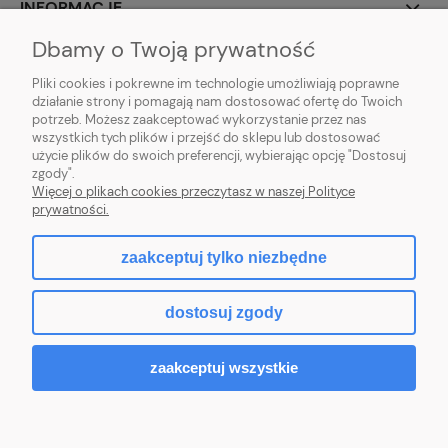
INFORMACJE
Dbamy o Twoją prywatność
O NAS
Pliki cookies i pokrewne im technologie umożliwiają poprawne
działanie strony i pomagają nam dostosować ofertę do Twoich
potrzeb. Możesz zaakceptować wykorzystanie przez nas
wszystkich tych plików i przejść do sklepu lub dostosować
użycie plików do swoich preferencji, wybierając opcję "Dostosuj
ZLARO
| ul. Fiołkowa 9, 31-457 Kraków, woj. małopolskie | E-mail:
zgody".
zlaro.krakow@gmail.com
| Tel:
452 363 620
| NIP: PL9451838129 | REGON:
Więcej o plikach cookies przeczytasz w naszej Polityce
120911970
prywatności.
zaakceptuj tylko niezbędne
pokaż pełną wersję strony
dostosuj zgody
Sklep internetowy Shoper.pl
zaakceptuj wszystkie