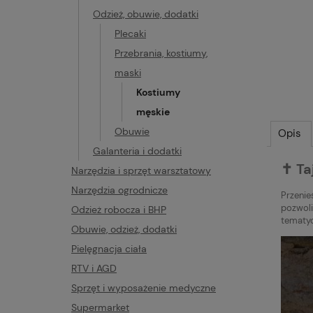
Odzież, obuwie, dodatki
Plecaki
Przebrania, kostiumy,
maski
Kostiumy
męskie
Obuwie
Opis
Galanteria i dodatki
✝️ T
Narzędzia i sprzęt warsztatowy
Narzędzia ogrodnicze
Przenie
pozwoli
Odzież robocza i BHP
tematyc
Obuwie, odzież, dodatki
Pielęgnacja ciała
RTV i AGD
Sprzęt i wyposażenie medyczne
Supermarket