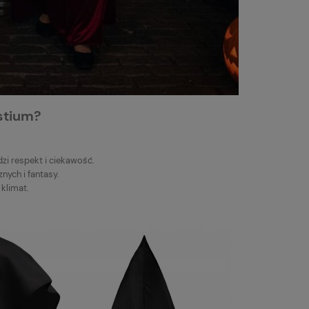
stium?
dzi respekt i ciekawość.
nych i fantasy.
 klimat.