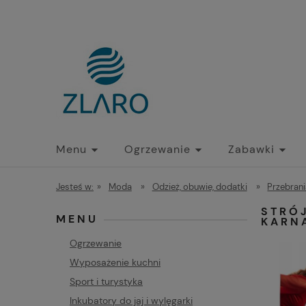
Menu
Ogrzewanie
Zabawki
Jesteś w:
»
Moda
»
Odzież, obuwie, dodatki
»
Przebrani
STRÓ
MENU
KARN
Ogrzewanie
Wyposażenie kuchni
Sport i turystyka
Inkubatory do jaj i wylęgarki