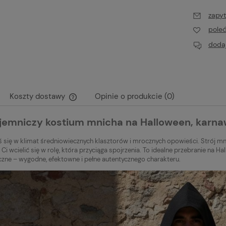
zapyt
pole
dodaj
Koszty dostawy
Opinie o produkcie (0)
ajemniczy kostium mnicha na Halloween, karna
Cena nie zawiera ewentualnych kosztów
płatności
ś się w klimat średniowiecznych klasztorów i mrocznych opowieści. Strój m
 Ci wcielić się w rolę, która przyciąga spojrzenia. To idealne przebranie na H
zne – wygodne, efektowne i pełne autentycznego charakteru.