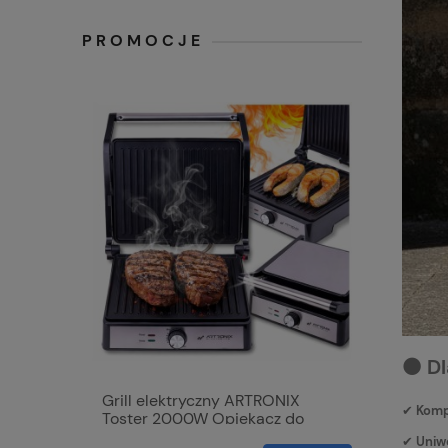
PROMOCJE
⚫ Dl
Grill elektryczny ARTRONIX
Mata grz
✔
Komp
Toster 2000W Opiekacz do
samocho
Panini mocny rozkładany DUŻY
skóra 12V
✔
Uniw