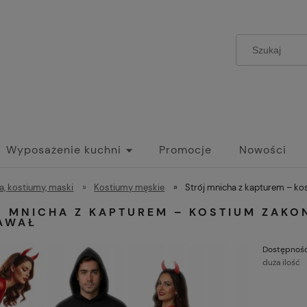
Wyposażenie kuchni
Promocje
Nowości
a, kostiumy, maski
»
Kostiumy męskie
»
Strój mnicha z kapturem – ko
J MNICHA Z KAPTUREM – KOSTIUM ZAKO
AWAŁ
Dostępność
duża ilość
C