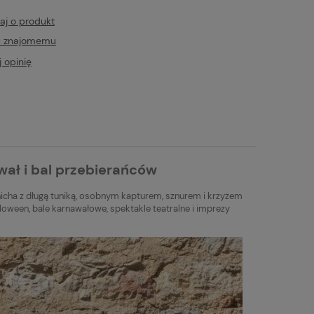
aj o produkt
ć znajomemu
 opinię
wał i bal przebierańców
nicha z długą tuniką, osobnym kapturem, sznurem i krzyżem
alloween, bale karnawałowe, spektakle teatralne i imprezy