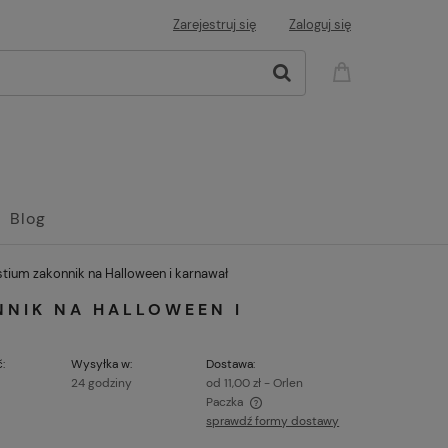
Zarejestruj się
Zaloguj się
Blog
stium zakonnik na Halloween i karnawał
NNIK NA HALLOWEEN I
:
Wysyłka w:
Dostawa:
24 godziny
od 11,00 zł
- Orlen
Paczka
sprawdź formy dostawy
ena nie zawiera ewentualnych kosztów