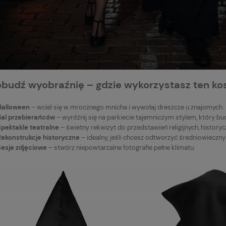
budź wyobraźnię – gdzie wykorzystasz ten ko
Halloween
– wciel się w mrocznego mnicha i wywołaj dreszcze u znajomych.
Bal przebierańców
– wyróżnij się na parkiecie tajemniczym stylem, który bu
Spektakle teatralne
– świetny rekwizyt do przedstawień religijnych, historycz
Rekonstrukcje historyczne
– idealny, jeśli chcesz odtworzyć średniowieczny
Sesje zdjęciowe
– stwórz niepowtarzalne fotografie pełne klimatu.