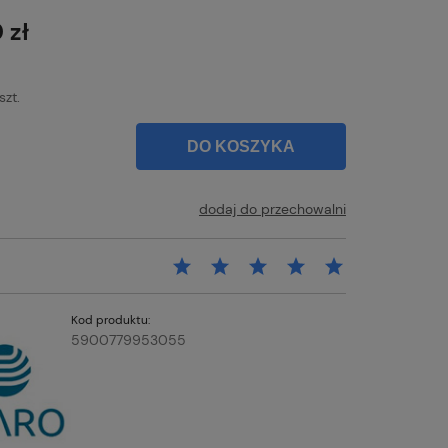
łatności
 zł
szt.
DO KOSZYKA
dodaj do przechowalni
Kod produktu:
5900779953055