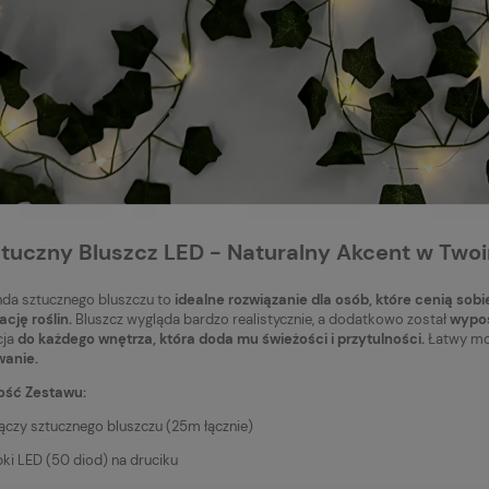
ztuczny Bluszcz LED - Naturalny Akcent w Tw
anda sztucznego bluszczu to
idealne rozwiązanie dla osób, które cenią sobi
ację roślin.
Bluszcz wygląda bardzo realistycznie, a dodatkowo został
wypos
ja
do każdego wnętrza, która doda mu świeżości i przytulności.
Łatwy mo
wanie.
ość Zestawu:
ewcza na fotel
dowy Premium eko
nączy sztucznego bluszczu (25m łącznie)
/24V z pilotem, szybkie
ki LED (50 diod) na druciku
nie, 120x40 cm, czarna
Do koszyka
nymi przeszyciami