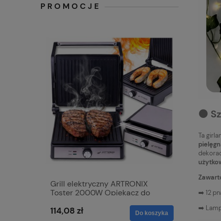
PROMOCJE
⚫️ S
Ta girl
pielęgn
dekorac
użytko
Zawart
Grill elektryczny ARTRONIX
Mata grz
Toster 2000W Opiekacz do
samocho
➡️ 12 p
Panini mocny rozkładany DUŻY
skóra 12V
➡️ Lamp
114,08 zł
68,42 zł
XXL
nagrzewa
Do koszyka
z czerwo