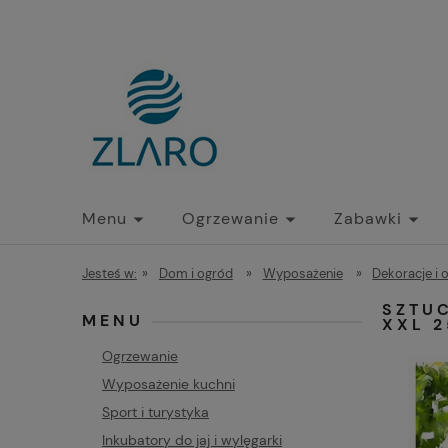
Menu
Ogrzewanie
Zabawki
Jesteś w:
»
Dom i ogród
»
Wyposażenie
»
Dekoracje i 
SZTUC
MENU
XXL 
Ogrzewanie
Wyposażenie kuchni
Sport i turystyka
Inkubatory do jaj i wylęgarki