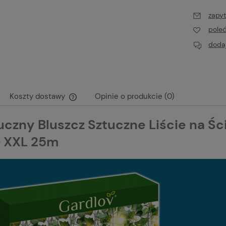
zapyt
pole
dodaj
Koszty dostawy
Opinie o produkcie (0)
uczny Bluszcz Sztuczne Liście na Śc
Cena nie zawiera ewentualnych kosztów
płatności
 XXL 25m