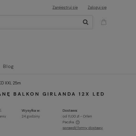
Zarejestruj się
Zaloguj się
Blog
 LED XXL 25m
ANĘ BALKON GIRLANDA 12X LED
:
Wysyłka w:
Dostawa:
aniu
24 godziny
od 11,00 zł
- Orlen
Paczka
sprawdź formy dostawy
ena nie zawiera ewentualnych kosztów