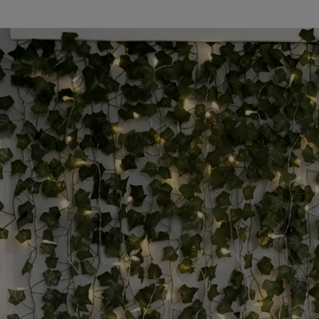
larna:
cena: