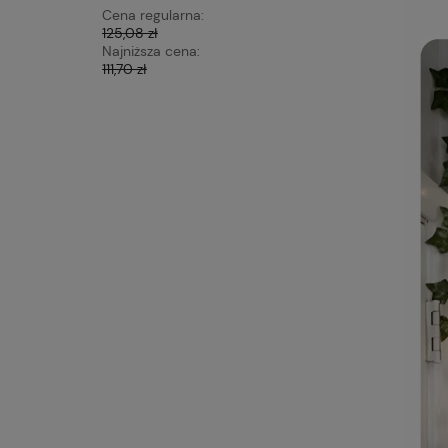
Cena regularna:
Cena regu
125,08 zł
76,23 zł
Najniższa cena:
Najniższa 
111,70 zł
72,15 zł