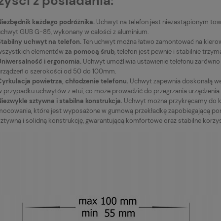
zyści z posiadania:
ewcza na fotel
dowy Premium eko
/24V z pilotem, szybkie
Niezbędnik każdego podróżnika.
Uchwyt na telefon jest niezastąpionym to
nie, 120x40 cm, czarna
uchwyt GUB G-85, wykonany w całości z aluminium.
Do koszyka
nymi przeszyciami
Stabilny uchwyt na telefon.
Ten uchwyt można łatwo zamontować na kierow
larna:
wszystkich elementów
za pomocą śrub
, telefon jest pewnie i stabilnie trz
Uniwersalność i ergonomia.
Uchwyt umożliwia ustawienie telefonu zarówno 
cena:
urządzeń o szerokości od 50 do 100mm.
Cyrkulacja powietrza, chłodzenie telefonu.
Uchwyt zapewnia doskonałą wen
w przypadku uchwytów z etui, co może prowadzić do przegrzania urządzenia.
Niezwykle sztywna i stabilna konstrukcja.
Uchwyt można przykręcamy do k
mocowania, które jest wyposażone w gumową przekładkę zapobiegającą por
ztywną i solidną konstrukcję, gwarantującą komfortowe oraz stabilne korzyst