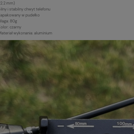
22.2 mm)
ilny i stabilny chwyt telefonu
Zapakowany w pudełko
Waga: 80g
olor: czarny
Materiał wykonania: aluminium