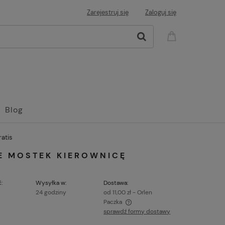
Zarejestruj się
Zaloguj się
Blog
atis
 MOSTEK KIEROWNICĘ
:
Wysyłka w:
Dostawa:
24 godziny
od 11,00 zł
- Orlen
Paczka
sprawdź formy dostawy
ena nie zawiera ewentualnych kosztów