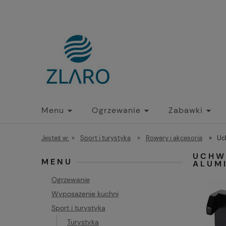
Menu
Ogrzewanie
Zabawki
Jesteś w:
»
Sport i turystyka
»
Rowery i akcesoria
»
Uc
UCHW
MENU
ALUM
Ogrzewanie
Wyposażenie kuchni
Sport i turystyka
Turystyka