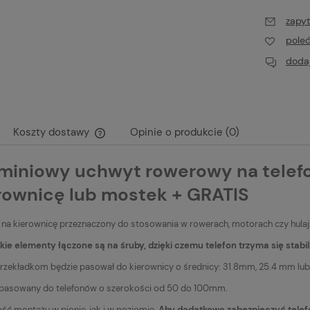
zapyt
pole
dodaj
Koszty dostawy
Opinie o produkcie (0)
miniowy uchwyt rowerowy na tele
Cena nie zawiera ewentualnych kosztów
płatności
rownicę lub mostek + GRATIS
na kierownicę przeznaczony do stosowania w rowerach, motorach czy hula
ie elementy łączone są na śruby, dzięki czemu telefon trzyma się stabil
przekładkom będzie pasował do kierownicy o średnicy: 31.8mm, 25.4 mm lu
opasowany do telefonów o szerokości od 50 do 100mm.
ść montażu w pionie, jak i w poziomie.
Aby dodatkowo zabezpieczyć telef