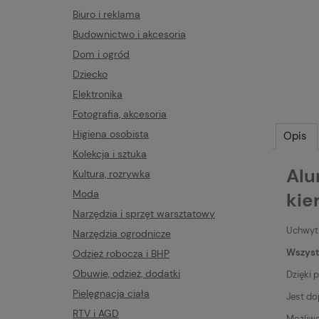
Biuro i reklama
Budownictwo i akcesoria
Dom i ogród
Dziecko
Elektronika
Fotografia, akcesoria
Higiena osobista
Opis
Kolekcja i sztuka
Alu
Kultura, rozrywka
Moda
kie
Narzędzia i sprzęt warsztatowy
Uchwyt 
Narzędzia ogrodnicze
Wszystk
Odzież robocza i BHP
Obuwie, odzież, dodatki
Dzięki 
Pielęgnacja ciała
Jest d
RTV i AGD
Możliwo