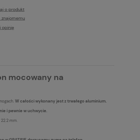
aj o produkt
ć znajomemu
 opinię
fon mocowany na
jnogach.
W całości wykonany jest z trwałego aluminium.
nie i pewnie w uchwycie.
b 22.2 mm.
on w GRATISIE dorzucamy gumę na telefon.