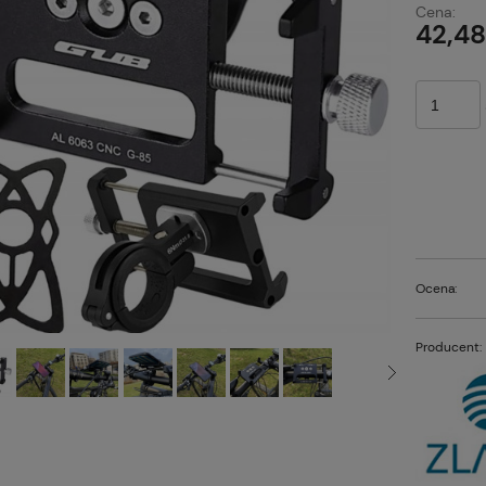
Cena:
p
42,48
Ocena:
Producent: