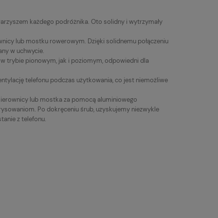
warzyszem każdego podróżnika. Oto solidny i wytrzymały
nicy lub mostku rowerowym. Dzięki solidnemu połączeniu
ymany w uchwycie.
w trybie pionowym, jak i poziomym, odpowiedni dla
tylację telefonu podczas użytkowania, co jest niemożliwe
ierownicy lub mostka za pomocą aluminiowego
ysowaniom. Po dokręceniu śrub, uzyskujemy niezwykle
anie z telefonu.