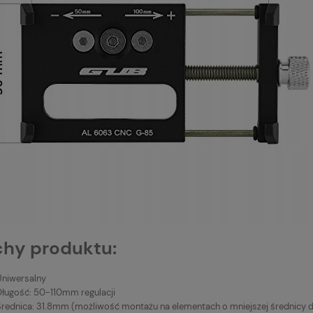
hy produktu:
Uniwersalny
Długość: 50-110mm regulacji
Średnica: 31.8mm (możliwość montażu na elementach o mniejszej średnicy 