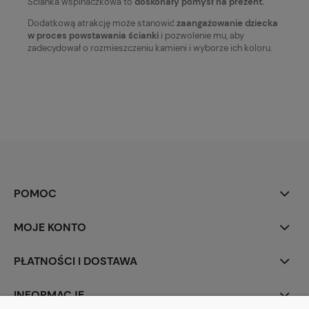
Ścianka wspinaczkowa to
doskonały pomysł na prezent.
Dodatkową atrakcję może stanowić
zaangażowanie dziecka
w proces powstawania ścianki
i pozwolenie mu, aby
zadecydował o rozmieszczeniu kamieni i wyborze ich koloru.
POMOC
MOJE KONTO
PŁATNOŚCI I DOSTAWA
INFORMACJE