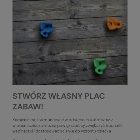
STWÓRZ WŁASNY PLAC
ZABAW!
Kamienie można montować w odstępach, które wraz z
wiekiem dziecka można powiększać, by zwiększyć trudność
wspinaczki i dostosować ściankę do wzrostu dziecka