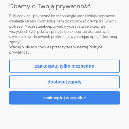
Dbamy o Twoją prywatność
O NAS
Pliki cookies i pokrewne im technologie umożliwiają poprawne
działanie strony i pomagają nam dostosować ofertę do Twoich
potrzeb. Możesz zaakceptować wykorzystanie przez nas
wszystkich tych plików i przejść do sklepu lub dostosować
użycie plików do swoich preferencji, wybierając opcję "Dostosuj
ZLARO
| ul. Fiołkowa 9, 31-457 Kraków, woj. małopolskie | E-mail:
zgody".
zlaro.krakow@gmail.com
| Tel:
452 363 620
| NIP: PL9451838129 | REGON:
Więcej o plikach cookies przeczytasz w naszej Polityce
120911970
prywatności.
zaakceptuj tylko niezbędne
pokaż pełną wersję strony
dostosuj zgody
Sklep internetowy Shoper.pl
zaakceptuj wszystkie