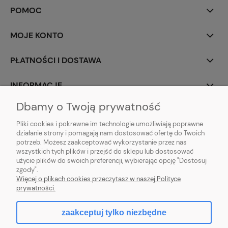
POMOC
MOJE KONTO
PŁATNOŚCI I DOSTAWA
INFORMACJE
Dbamy o Twoją prywatność
O NAS
Pliki cookies i pokrewne im technologie umożliwiają poprawne
działanie strony i pomagają nam dostosować ofertę do Twoich
potrzeb. Możesz zaakceptować wykorzystanie przez nas
wszystkich tych plików i przejść do sklepu lub dostosować
użycie plików do swoich preferencji, wybierając opcję "Dostosuj
ZLARO
| ul. Fiołkowa 9, 31-457 Kraków, woj. małopolskie | E-mail:
zgody".
zlaro.krakow@gmail.com
| Tel:
452 363 620
| NIP: PL9451838129 | REGON:
Więcej o plikach cookies przeczytasz w naszej Polityce
120911970
prywatności.
zaakceptuj tylko niezbędne
pokaż pełną wersję strony