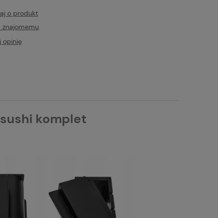
aj o produkt
ć znajomemu
 opinię
 sushi komplet