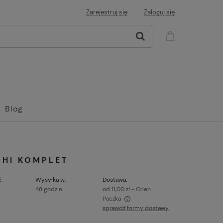
Zarejestruj się
Zaloguj się
Blog
SHI KOMPLET
:
Wysyłka w:
Dostawa:
48 godzin
od 11,00 zł
- Orlen
Paczka
sprawdź formy dostawy
ena nie zawiera ewentualnych kosztów