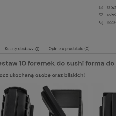
zapyt
pole
dodaj
Koszty dostawy
Opinie o produkcie (0)
staw 10 foremek do sushi forma do
Cena nie zawiera ewentualnych kosztów
płatności
ocz ukochaną osobę oraz bliskich!