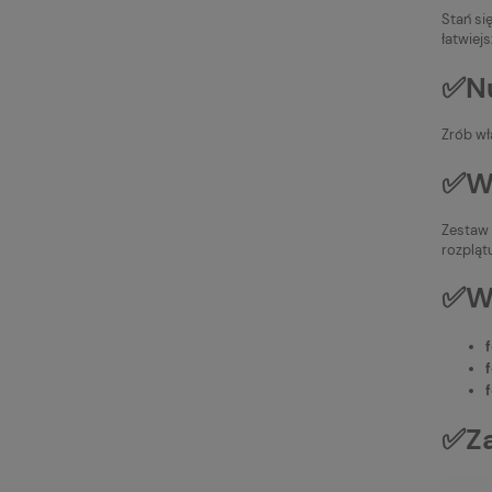
Stań si
łatwiej
✅Nu
Zrób wł
✅Wy
Zestaw 
rozpląt
✅W
✅Za