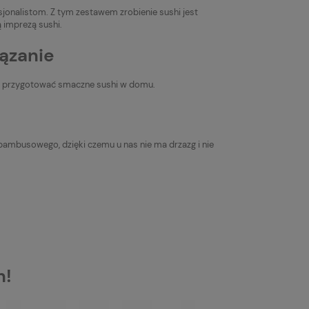
sjonalistom. Z tym zestawem zrobienie sushi jest
ą imprezą sushi.
ązanie
ko przygotować smaczne sushi w domu.
 bambusowego, dzięki czemu u nas nie ma drzazg i nie
h!