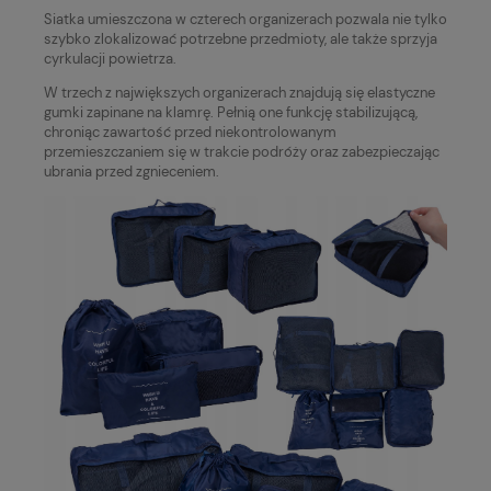
Siatka umieszczona w czterech organizerach pozwala nie tylko
szybko zlokalizować potrzebne przedmioty, ale także sprzyja
cyrkulacji powietrza.
W trzech z największych organizerach znajdują się elastyczne
gumki zapinane na klamrę. Pełnią one funkcję stabilizującą,
chroniąc zawartość przed niekontrolowanym
przemieszczaniem się w trakcie podróży oraz zabezpieczając
ubrania przed zgnieceniem.