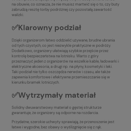
na obuwie, co oznacza, że nie musisz martwić się o to, czy buty
zabrudzą resztę torby podróżnej czy pozostałą zawartość
walizki.
✅Klarowny podział
Dzięki organizerom łatwo oddzielić używane, brudne ubrania
od tych czystych, co jest niezwykle praktyczne w podróży.
Dodatkowo, organizery ułatwiają szybkie przejście przez
kontrolę bezpieczeństwa na lotnisku. Warto z góry
przeznaczyć jeden z organizerów na wszelkie kable, ładowarki i
elektryczne akcesoria, a drugi np. na płyny, kosmetyki i leki.
Taki podział nie tylko oszczędza nerwów i czasu, ale także
zapewnia komfortowe i efektywne przemieszczanie się w
kierunku bramek lotniczych.
✅Wytrzymały materiał
Solidny dwuwarstwowy materiał o gęstej strukturze
gwarantuje, że organizery są odporne na rozdarcia.
Przydatne, szerokie uchwyty sprawiają, że przenoszenie jest
łatwe i wygodne, bez obawy o wyślizgnięcie się z rąk.