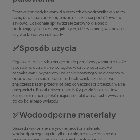
Zestaw jest dedykowany dla wszystkich podróżników, którzy
cenią sobie porządek, organizację oraz chcą podróżować w
stylowo. Doskonale sprawdzi się zarówno dla osób
podróżujących służbowo, jak i tych, którzy planują wakacyjne
czy weekendowe eskapady.
✅Sposób użycia
Organizer to nie tylko narzędzie do przechowywania, ale także
sposób na utrzymanie porządku w czasie podróży. Po
rozpakowaniu wystarczy umieścić poszczególne elementy w
odpowiednich saszetkach i torbach, dzięki czemu łatwo
znajdziesz każdy przedmiot bez konieczności przeszukiwania
całej walizki. Po zakończeniu podróży, po złożeniu, zestaw
zajmuje minimalną ilość miejsca, co ułatwia przechowywanie
go do kolejnego wyjazdu.
✅Wodoodporne materiały
Saszetki wykonane z wysokiej jakości materiału
wodoodpornego są nie tylko trwałe, ale także idealne do
przechowywania mokrego stroju kąpielowego czy