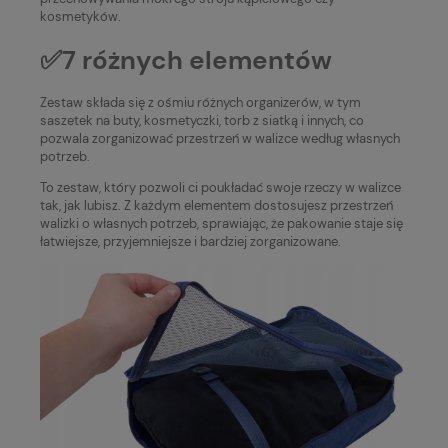
kosmetyków.
✅7 różnych elementów
Zestaw składa się z ośmiu różnych organizerów, w tym
saszetek na buty, kosmetyczki, torb z siatką i innych, co
pozwala zorganizować przestrzeń w walizce według własnych
potrzeb.
To zestaw, który pozwoli ci poukładać swoje rzeczy w walizce
tak, jak lubisz. Z każdym elementem dostosujesz przestrzeń
walizki o własnych potrzeb, sprawiając, że pakowanie staje się
łatwiejsze, przyjemniejsze i bardziej zorganizowane.