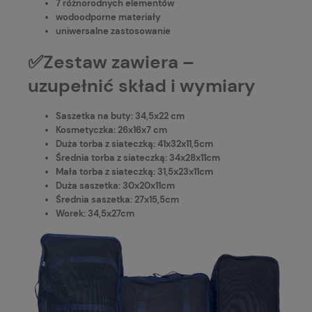
7 różnorodnych elementów
wodoodporne materiały
uniwersalne zastosowanie
✅Zestaw zawiera –
uzupełnić skład i wymiary
Saszetka na buty: 34,5x22 cm
Kosmetyczka: 26x16x7 cm
Duża torba z siateczką: 41x32x11,5cm
Średnia torba z siateczką: 34x28x11cm
Mała torba z siateczką: 31,5x23x11cm
Duża saszetka: 30x20x11cm
Średnia saszetka: 27x15,5cm
Worek: 34,5x27cm