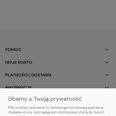
POMOC
MOJE KONTO
PŁATNOŚCI I DOSTAWA
INFORMACJE
Dbamy o Twoją prywatność
O NAS
Pliki cookies i pokrewne im technologie umożliwiają poprawne
działanie strony i pomagają nam dostosować ofertę do Twoich