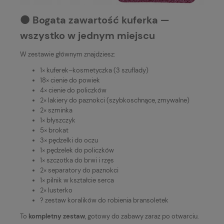
⚫️ Bogata zawartość kuferka —
wszystko w jednym miejscu
W zestawie głównym znajdziesz:
1× kuferek–kosmetyczka (3 szuflady)
18× cienie do powiek
4× cienie do policzków
2× lakiery do paznokci (szybkoschnące, zmywalne)
2× szminka
1× błyszczyk
5× brokat
3× pędzelki do oczu
1× pędzelek do policzków
1× szczotka do brwi i rzęs
2× separatory do paznokci
1× pilnik w kształcie serca
2× lusterko
? zestaw koralików do robienia bransoletek
To
kompletny zestaw
, gotowy do zabawy zaraz po otwarciu.