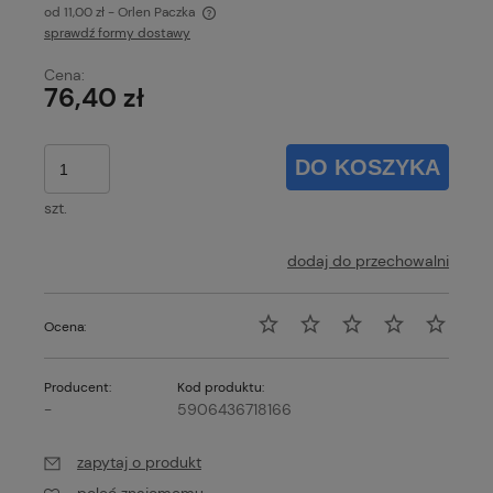
od 11,00 zł
- Orlen Paczka
sprawdź formy dostawy
Cena nie zawiera ewentualnych kosztów płatności
Cena:
76,40 zł
DO KOSZYKA
szt.
dodaj do przechowalni
Ocena:
Producent:
Kod produktu:
-
5906436718166
zapytaj o produkt