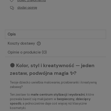
poleć znajomemu
dodaj opinię
Opis
Koszty dostawy
Cena nie zawiera ewentualnych kosztów płatności
Opinie o produkcie (0)
⚫️ Kolor, styl i kreatywność — jeden
zestaw, podwójna magia ✨?
Twoje dziecko uwielbia malowanie, przebieranki i kreatywną
zabawę?
Ten zestaw to
małe centrum stylizacji i wyobraźni
, które
pozwala bawić się makijażem w
bezpieczny, dziecięcy
sposób
, a jednocześnie daje coś więcej niż klasyczne
kosmetyki.