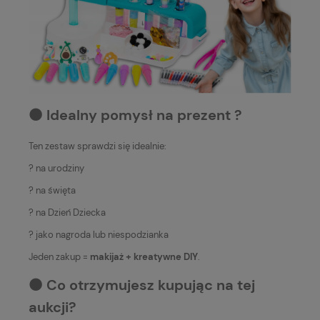
⚫️ Idealny pomysł na prezent ?
Ten zestaw sprawdzi się idealnie:
? na urodziny
? na święta
? na Dzień Dziecka
? jako nagroda lub niespodzianka
Jeden zakup =
makijaż + kreatywne DIY
.
⚫️ Co otrzymujesz kupując na tej
aukcji?