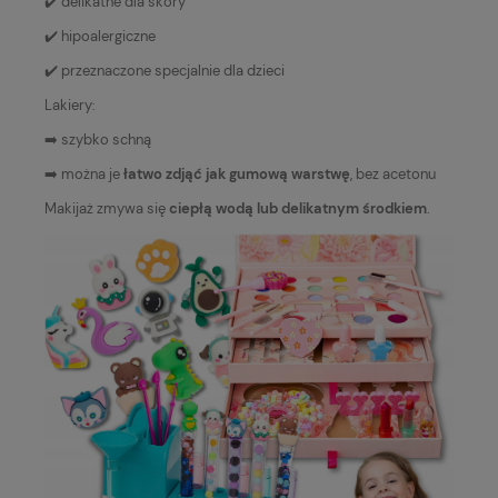
✔️ delikatne dla skóry
✔️ hipoalergiczne
✔️ przeznaczone specjalnie dla dzieci
Lakiery:
➡️ szybko schną
➡️ można je
łatwo zdjąć jak gumową warstwę
, bez acetonu
Makijaż zmywa się
ciepłą wodą lub delikatnym środkiem
.