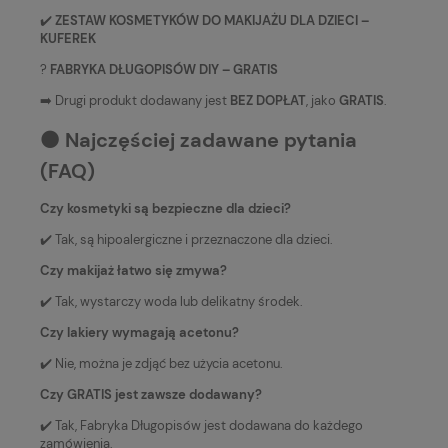
✔️
ZESTAW KOSMETYKÓW DO MAKIJAŻU DLA DZIECI –
KUFEREK
?
FABRYKA DŁUGOPISÓW DIY – GRATIS
➡️ Drugi produkt dodawany jest
BEZ DOPŁAT
, jako
GRATIS
.
⚫️ Najczęściej zadawane pytania
(FAQ)
Czy kosmetyki są bezpieczne dla dzieci?
✔️ Tak, są hipoalergiczne i przeznaczone dla dzieci.
Czy makijaż łatwo się zmywa?
✔️ Tak, wystarczy woda lub delikatny środek.
Czy lakiery wymagają acetonu?
✔️ Nie, można je zdjąć bez użycia acetonu.
Czy GRATIS jest zawsze dodawany?
✔️ Tak, Fabryka Długopisów jest dodawana do każdego
zamówienia.