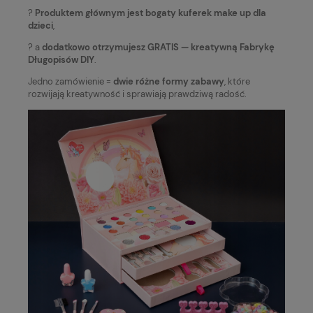
?
Produktem głównym jest bogaty kuferek make up dla
dzieci
,
? a
dodatkowo otrzymujesz GRATIS — kreatywną Fabrykę
Długopisów DIY
.
Jedno zamówienie =
dwie różne formy zabawy
, które
rozwijają kreatywność i sprawiają prawdziwą radość.