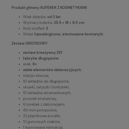
Produkt główny KUFEREK Z KOSMETYKAMI:
Wiek dziecka:
od 3 lat
Wymiary kuferka:
25,5 × 18 × 8,5 cm
Ilość szuflad:
3
Skład:
hipoalergiczne, atestowane kosmetyki
Zestaw GRATISOWY:
zestaw kreatywny DIY
fabryka długopisów
wiek:
6+
wiele elementów dekoracyjnych:
stacja robocza,
10 wkładów do długopisów,
skuwki, zatyczki i końcówki,
10 wkładów atramentowych,
proszek brokatowy,
6 torebek z dekoracjami,
40 mini pomponów,
32 plastikowe koraliki,
10 gumowych znaków,
1 ilustrowana instrukcja,