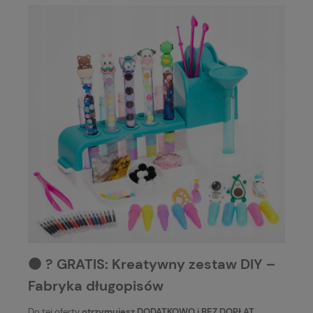
⚫️ ? GRATIS: Kreatywny zestaw DIY –
Fabryka długopisów
Do tej oferty
otrzymujesz DODATKOWO i BEZ DOPŁAT