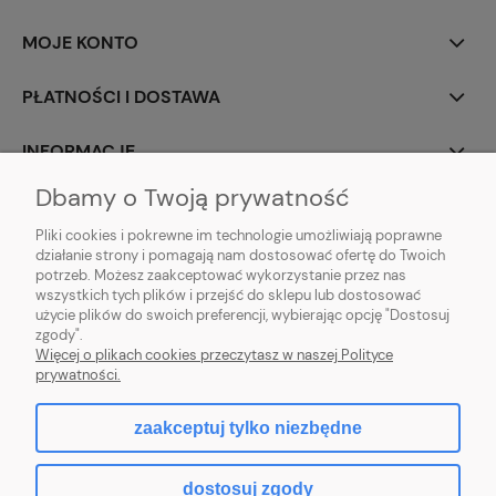
MOJE KONTO
PŁATNOŚCI I DOSTAWA
INFORMACJE
Dbamy o Twoją prywatność
O NAS
Pliki cookies i pokrewne im technologie umożliwiają poprawne
działanie strony i pomagają nam dostosować ofertę do Twoich
potrzeb. Możesz zaakceptować wykorzystanie przez nas
wszystkich tych plików i przejść do sklepu lub dostosować
użycie plików do swoich preferencji, wybierając opcję "Dostosuj
ZLARO
| ul. Fiołkowa 9, 31-457 Kraków, woj. małopolskie | E-mail:
zgody".
zlaro.krakow@gmail.com
| Tel:
452 363 620
| NIP: PL9451838129 | REGON:
Więcej o plikach cookies przeczytasz w naszej Polityce
120911970
prywatności.
zaakceptuj tylko niezbędne
pokaż pełną wersję strony
dostosuj zgody