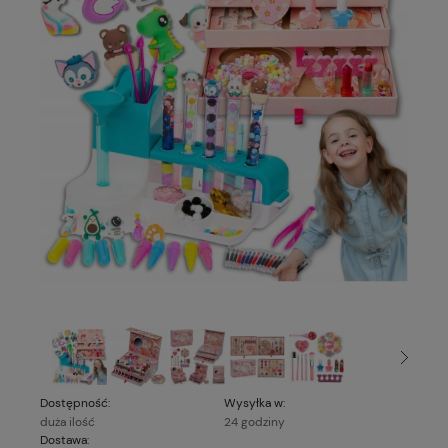
Dostępność:
Wysyłka w:
duża ilość
24 godziny
Dostawa: