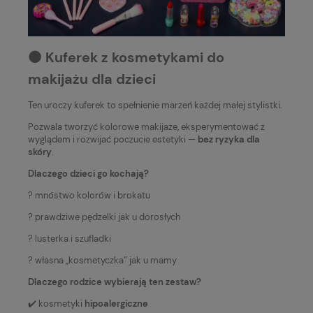
⚫️ Kuferek z kosmetykami do
makijażu dla dzieci
Ten uroczy kuferek to spełnienie marzeń każdej małej stylistki.
Pozwala tworzyć kolorowe makijaże, eksperymentować z
wyglądem i rozwijać poczucie estetyki —
bez ryzyka dla
skóry
.
Dlaczego dzieci go kochają?
? mnóstwo kolorów i brokatu
? prawdziwe pędzelki jak u dorosłych
? lusterka i szufladki
? własna „kosmetyczka” jak u mamy
Dlaczego rodzice wybierają ten zestaw?
✔️ kosmetyki
hipoalergiczne