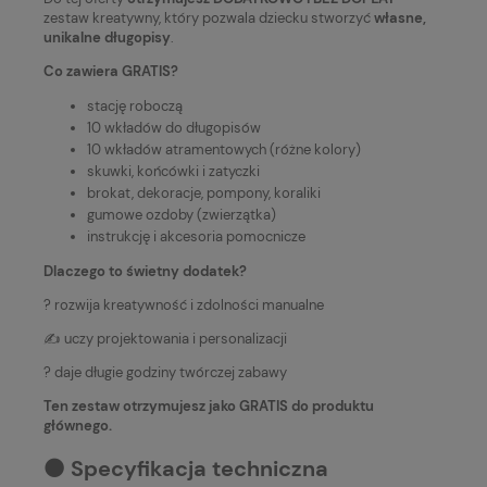
zestaw kreatywny, który pozwala dziecku stworzyć
własne,
unikalne długopisy
.
Co zawiera GRATIS?
stację roboczą
10 wkładów do długopisów
10 wkładów atramentowych (różne kolory)
skuwki, końcówki i zatyczki
brokat, dekoracje, pompony, koraliki
gumowe ozdoby (zwierzątka)
instrukcję i akcesoria pomocnicze
Dlaczego to świetny dodatek?
? rozwija kreatywność i zdolności manualne
✍️ uczy projektowania i personalizacji
? daje długie godziny twórczej zabawy
Ten zestaw otrzymujesz jako GRATIS do produktu
głównego.
⚫️ Specyfikacja techniczna