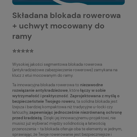
Składana blokada rowerowa
+ uchwyt mocowany do
ramy
⭐⭐⭐⭐⭐
Wysokiej jakości segmentowa blokada rowerowa
(antykradzieżowe zabezpieczenie rowerowe) zamykana na
klucz z etui mocowanym do ramy.
Ta innowacyjna blokada rowerowa to
niezawodne
rozwiązanie antykradzieżowe
, które
łączy w sobie
wytrzymałość i praktyczność
.
Zaprojektowana z myślą o
bezpieczeństwie Twojego roweru
, ta solidna blokada jest
lżejsza i bardziej kompaktowa niż tradycyjne u-locki czy
łańcuchy,
zapewniając jednocześnie niezrównaną ochronę
przed kradzieżą
. Dzięki jej innowacyjnemu projektowi, nie
musisz już wybierać między solidnością a łatwością
przenoszenia - ta blokada oferuje oba te elementy w jednym,
sprawiając, że Twoje rowerowanie jest bezpieczniejsze i