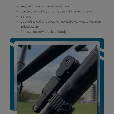
segmentowa blokada rowerowa
plastikowy uchwyt montażowy do ramy (futerał)
2 śruby
podwójną solidną opaskę montażową wraz z kluczem
imbusowym
2 klucze do otwierania blokady