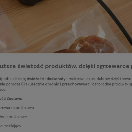
ewcza na fotel
dowy Premium eko
/24V z pilotem, szybkie
nie, 120x40 cm, czarna
Do koszyka
nymi przeszyciami
larna:
łuższa świeżość produktów, dzięki zgrzewarce
cena:
j sobie dłuższą
świeżość
i
doskonały
smak swoich produktów dzięki nowoc
nie pomoże Ci skutecznie
chronić
i
przechowywać
różnorodne produkty sp
wce.
ość Zestawu
grzewarka próżniowa
Worki próżniowe
el zasilający