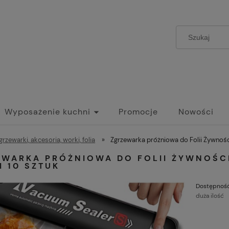
Wyposażenie kuchni
Promocje
Nowości
grzewarki, akcesoria, worki, folia
»
Zgrzewarka próżniowa do Folii Żywnośc
EWARKA PRÓŻNIOWA DO FOLII ŻYWNOŚC
 10 SZTUK
Dostępność
duża ilość
C