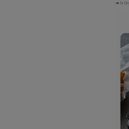
➡️
1x O