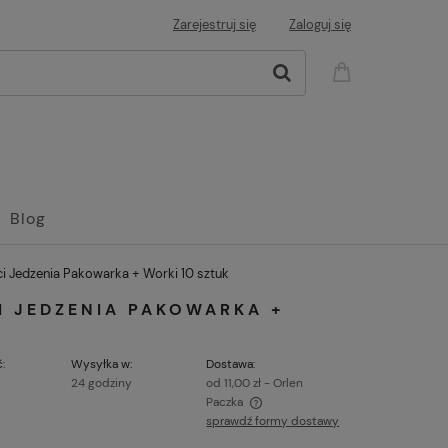
Zarejestruj się
Zaloguj się
Blog
i Jedzenia Pakowarka + Worki 10 sztuk
I JEDZENIA PAKOWARKA +
:
Wysyłka w:
Dostawa:
24 godziny
od 11,00 zł
- Orlen
Paczka
sprawdź formy dostawy
ena nie zawiera ewentualnych kosztów