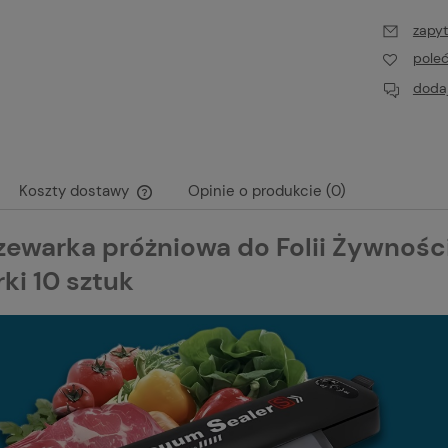
zapyt
pole
dodaj
Koszty dostawy
Opinie o produkcie (0)
zewarka próżniowa do Folii Żywnośc
Cena nie zawiera ewentualnych kosztów
płatności
ki 10 sztuk