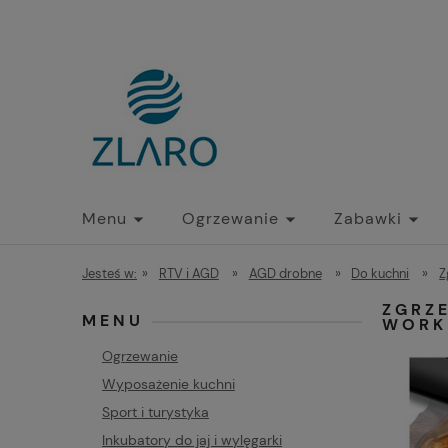
Menu
Ogrzewanie
Zabawki
Jesteś w:
»
RTV i AGD
»
AGD drobne
»
Do kuchni
»
Z
ZGRZ
MENU
WORKI
Ogrzewanie
Wyposażenie kuchni
Sport i turystyka
Inkubatory do jaj i wylęgarki