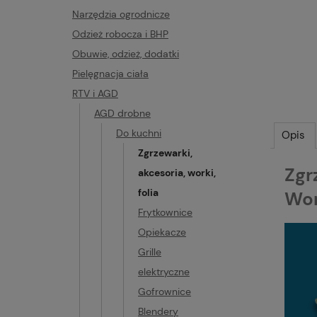
Narzędzia ogrodnicze
Odzież robocza i BHP
Obuwie, odzież, dodatki
Pielęgnacja ciała
RTV i AGD
AGD drobne
Do kuchni
Opis
Zgrzewarki,
Zgr
akcesoria, worki,
folia
Wor
Frytkownice
Opiekacze
Grille
elektryczne
Gofrownice
Blendery