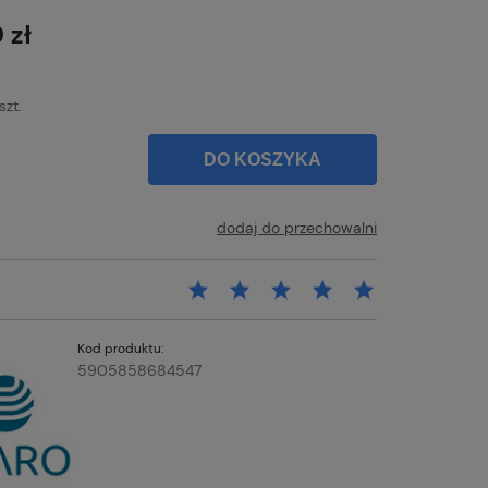
łatności
 zł
szt.
DO KOSZYKA
dodaj do przechowalni
Kod produktu:
5905858684547