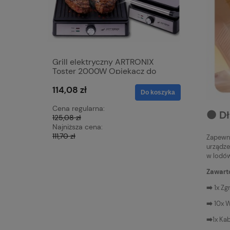
Grill elektryczny ARTRONIX
Mata grz
Toster 2000W Opiekacz do
samocho
Panini mocny rozkładany DUŻY
skóra 12V
114,08 zł
68,42 zł
XXL
nagrzewa
Do koszyka
z czerwo
Cena regularna:
Cena regu
⚫️ D
125,08 zł
76,23 zł
Najniższa cena:
Najniższa 
111,70 zł
72,15 zł
Zapewni
urządze
w lodó
Zawart
➡️
1x Z
➡️
10x 
➡️
1x Kab