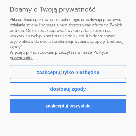
Dbamy o Twoją prywatność
O NAS
Pliki cookies i pokrewne im technologie umożliwiają poprawne
działanie strony i pomagają nam dostosować ofertę do Twoich
potrzeb. Możesz zaakceptować wykorzystanie przez nas
wszystkich tych plików i przejść do sklepu lub dostosować
użycie plików do swoich preferencji, wybierając opcję "Dostosuj
ZLARO
| ul. Fiołkowa 9, 31-457 Kraków, woj. małopolskie | E-mail:
zgody".
zlaro.krakow@gmail.com
| Tel:
452 363 620
| NIP: PL9451838129 | REGON:
Więcej o plikach cookies przeczytasz w naszej Polityce
120911970
prywatności.
zaakceptuj tylko niezbędne
pokaż pełną wersję strony
dostosuj zgody
Sklep internetowy Shoper.pl
zaakceptuj wszystkie