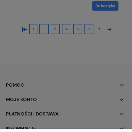
Do koszyka
«
»
1
...
3
4
5
6
7
POMOC
MOJE KONTO
PŁATNOŚCI I DOSTAWA
INFORMACJE