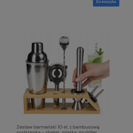
Do koszyka
Zestaw barmański 10 el. z bambusową
podstawką - shaker, miarka, muddler